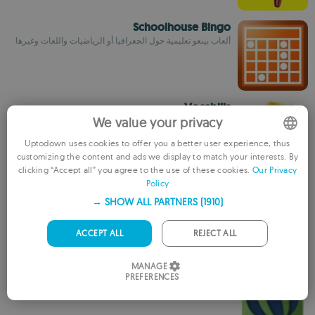
Schoolhouse Bingo
ألعاب بينغو تعليمية حول الجغرافيا أو الرياضيات واللغات وغيرها
Vocabilis
We value your privacy
Alexei Vinidiktov
Uptodown uses cookies to offer you a better user experience, thus
customizing the content and ads we display to match your interests. By
ENGLISH
clicking “Accept all” you agree to the use of these cookies.
Our Privacy
Policy
FRENCH
Pianotrain
يحسن قراءة تسجيلات البيانو وكذا رموز التسجيل
SHOW ALL PARTNERS
(1910) →
GERMAN
PORTUGUESE
ACCEPT ALL
REJECT ALL
ITALIAN
Enigeo
MANAGE
PREFERENCES
SPANISH
قم بالتمرن على مهاراتك في الجغرافيا
ROMANIAN