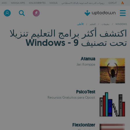
CAPCUT
روبوتات الدردشة المدعومة بالذكاء الاصطناعي
MANUS
MALWAREBYTES
MANGA APPS
ANKI
WINDOWS
/
تطبيقات
/
التعليم
/
الأعلى
اكتشف أكثر برامج التعليم تنزيلا
تحت تصنيف Windows - 9
Atanua
Jari Komppa
PsicoTest
Recursos Gratuitos para Oposit
Flexionizer