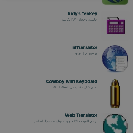
Judy's TenKey
حاسبة Windows الكاملة
IniTranslator
Peter Törnqvist
Cowboy with Keyboard
تعلم كيف تكتب في Wild West
Web Translator
ترجم المواقع الإلكترونية بواسطة هذا التطبيق