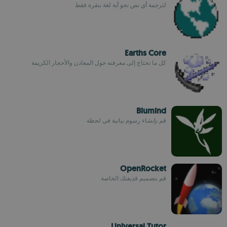
لترجمة أي نص نحو أية لغة بنقرة فقط
Earths Core
كل ما تحتاج إلى معرفته حول المعادن والأحجار الكريمة
Blumind
قم بإنشاء رسوم بيانية في لحظة
OpenRocket
قم بتصميم قذيفتك الخاصة
Universal Tutor