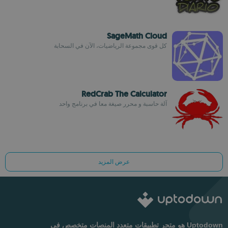
SageMath Cloud
كل قوى مجموعة الرياضيات، الآن في السحابة
RedCrab The Calculator
آلة حاسبة و محرر صيغة معا في برنامج واحد
عرض المزيد
Uptodown هو متجر تطبيقات متعدد المنصات متخصص في