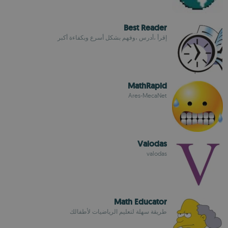
Best Reader
إقرأ ،أدرس ،وفهم بشكل أسرع وبكفاءة أكبر
MathRapid
Ares-MecaNet
Valodas
valodas
Math Educator
طريقة سهلة لتعليم الرياضيات لأطفالك