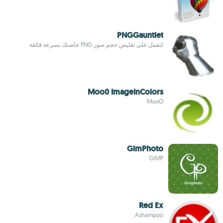
PNGGauntlet
لتعمل على تقليص حجم صور PNG خاصتك بسرعة فائقة
Moo0 ImageInColors
MooO
GimPhoto
GIMP
Red Ex
Ashampoo