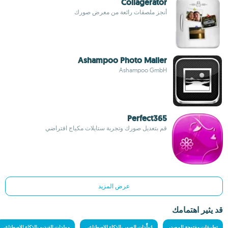
Collagerator
أنجز ملصقات رائعة من معرض صورك
Ashampoo Photo Mailer
Ashampoo GmbH
Perfect365
قم بتعديل صورك وتجربة ستايلات مكياج افتراضي
عرض المزيد
قد يثير اهتمامك
تطبيقات مفتوحة المصدر
مُولِّدات الصور بالذكاء الاصطناعي
مولدات الفيديو بالذكاء الاصطناعي