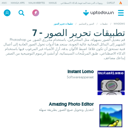
CAPCUT
روبوتات الدردشة المدعومة بالذكاء الاصطناعي
MANUS
MALWAREBYTES
MANGA APPS
ANKI
WINDOWS
/
تطبيقات
/
الصور و التصاميم
/
تطبيقات تحرير الصور
تطبيقات تحرير الصور - 7
قم بتعديل الصور بسهولة، مثل المحترفين، باستخدام محرري الصور. من Photoshop
الشهير إلى البدائل المجانية عالية الجودة، ستجد هنا أدوات تحول الصور العادية إلى أعمال
فنية تستحق أن تكون غلافا. اضبط الألوان بدقة، أزل الأشياء غير المرغوب فيها باستخدام
الذكاء الاصطناعي، طبق المرشِّحات السينمائية، أو أنشئ الرسوم التوضيحية من الصفر.
إبداعك مضاعف.
Instant Lomo
Softwareapparaat
Amazing Photo Editor
لتعديل وتحويل صيغ الصور بطريقة سهلة