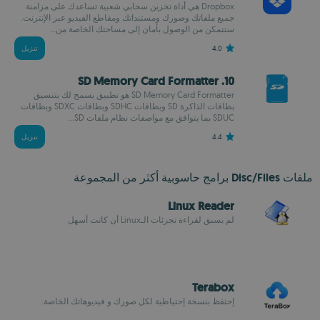
Dropbox هي أداة تخزين سحابي شعبية تساعدك على مزامنة
جميع ملفاتك وصورك ومستنداتك ومقاطع الفيديو عبر الإنترنت.
ستتمكن من الوصول بأمان إلى مساحتك الخاصة من...
4.0
تنزيل
10. SD Memory Card Formatter
SD Memory Card Formatter هو تطبيق يسمح لك بتنسيق
بطاقات الذاكرة SD وبطاقات SDHC وبطاقات SDXC وبطاقات
SDUC بما يتوافق مع مواصفات نظام ملفات SD...
4.4
تنزيل
ملفات Disc/Files برامج حاسوبية أكثر من المجموعة
Linux Reader
لم يسبق لقراءة تجزئات الـLinux أن كانت أسهل
Terabox
إحتفظ بنسخة إحتياطية لكل صورك و فيديوهاتك الخاصة.