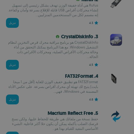
Rufus هي أداة خفيفة الوزن تهدف بشكل رئيسي إلى تسهيل
إنشاء محركات أقراص USB قابلة للإقلاع بسرعة وأمان وكفاءة.
إنه مصمم لكل من المستخدمين المنزليين...
4.3
تنزيل
3. CrystalDiskInfo
CrystalDiskInfo هو برنامج مراقبة محرك قرص التخزين لنظام
التشغيل Windows. مع هذا البرنامج يمكنك التحقق من أداء
وحالة محركات الأقراص الصلبة، ومحركات الأقراص ذات
الحالة...
4.5
تنزيل
4. FAT32Format
FAT32Format هو تطبيق خفيف الوزن للغاية (أقل من 1 ميجا
بايت) يتيح لك تهيئة أي محرك أقراص بسرعة. على عكس الأداة
المضمنة في Windows، فهي...
4.8
تنزيل
5. Macrium Reflect Free
حفظ نسخة من ملفاتك هي طريقة للحفاظ عليها، ولكن نسخ
قرصك الصلب بأكمله يمكن أن يكون حلا أكثر فاعلية. الشيء
الأساسي المفيد للقيام بهذا هو...