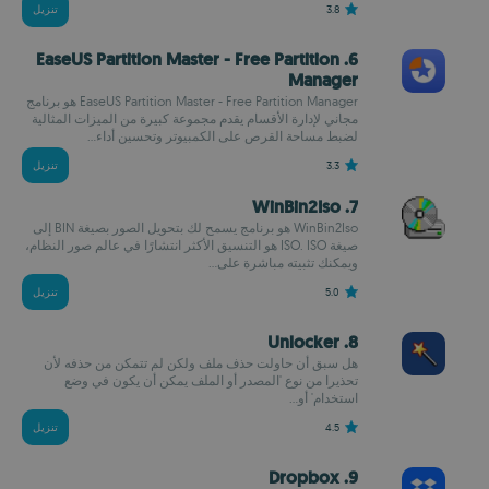
3.8
تنزيل
6. EaseUS Partition Master - Free Partition
Manager
EaseUS Partition Master - Free Partition Manager هو برنامج
مجاني لإدارة الأقسام يقدم مجموعة كبيرة من الميزات المثالية
لضبط مساحة القرص على الكمبيوتر وتحسين أداء...
3.3
تنزيل
7. WinBin2Iso
WinBin2Iso هو برنامج يسمح لك بتحويل الصور بصيغة BIN إلى
صيغة ISO. ISO هو التنسيق الأكثر انتشارًا في عالم صور النظام،
ويمكنك تثبيته مباشرة على...
5.0
تنزيل
8. Unlocker
هل سبق أن حاولت حذف ملف ولكن لم تتمكن من حذفه لأن
تحذيرا من نوع 'المصدر أو الملف يمكن أن يكون في وضع
استخدام' أو...
4.5
تنزيل
9. Dropbox