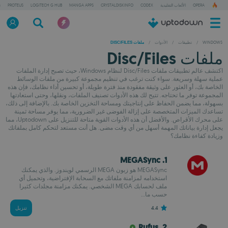
OPERA
الألعاب التقليدية
CODEX
CRYSTALDISKINFO
MANGA APPS
LOGITECH G HUB
PROTEUS
ت
WINDOWS
/
تطبيقات
/
الأدوات
/
ملفات DISC/FILES
ملفات Disc/Files
اكتشف عالم تطبيقات ملفات Disc/Files لنظام Windows، حيث تصبح إدارة الملفات
عملية سهلة وسريعة. سواء كنت ترغب في تنظيم مجموعة كبيرة من ملفات الوسائط
الخاصة بك، أو العثور على وثيقة مفقودة منذ فترة طويلة، أو تحسين أداء نظامك، فإن هذه
المجموعة توفر ما تحتاجه. تتيح لك هذه الأدوات تصنيف الملفات، ونقلها، وحتى استعادتها
بسهولة، مما يضمن الحفاظ على إنتاجيتك ومساحة التخزين الخاصة بك. بالإضافة إلى ذلك،
تساعدك الميزات المتخصصة على إزالة الفوضى غير الضرورية، مما يوفر مساحة ثمينة
على محرك الأقراص. والأفضل أن هذه الأدوات القوية متاحة للتنزيل على Uptodown، مما
يجعل إدارة بياناتك المهمة أسهل من أي وقت مضى. هل أنت مستعد لتحكم كامل بملفاتك
وزيادة كفاءة نظامك؟
1. MEGASync
MEGASync هو زبون MEGA الرسمي لويندوز. والذي يمكنك
استخدامه لمزامنة ملفاتك مع السحابة الإفتراضية، وتحميل أي
ملف لحسابك MEGA الشخصي. يمكنك مزامنة مجلدات كثيرا
حسب ما...
4.4
تنزيل
2. Rufus