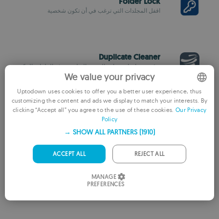
Folder Lock
اقفل المجلدات التي ترغب في أن تكون شخصية
Duplicate Cleaner
توقف عن إهدار مساحة القرص الصلب بحذف الملفات المكررة
We value your privacy
Uptodown uses cookies to offer you a better user experience, thus
customizing the content and ads we display to match your interests. By
ENGLISH
clicking “Accept all” you agree to the use of these cookies.
Our Privacy
Advanced Renamer
Policy
FRENCH
إعادة تسمية الملفات والمجلدات الضخمة مع دعم ID3 وEXIF
SHOW ALL PARTNERS
(1910) →
GERMAN
PORTUGUESE
ACCEPT ALL
REJECT ALL
Macrorit Disk Partition Expert Free
ITALIAN
MANAGE
إنشاء بأمان أقسام القرص الثابت
PREFERENCES
SPANISH
ROMANIAN