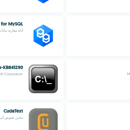
 for MySQL
أداة مقارنة بيان
-KB841290
oft Corporation
CudaText
محرر نصوص أنيق