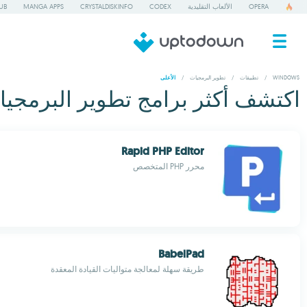
OPERA
الألعاب التقليدية
CODEX
CRYSTALDISKINFO
MANGA APPS
UB
WINDOWS
/
تطبيقات
/
تطوير البرمجيات
/
الأعلى
اكتشف أكثر برامج تطوير البرمجيات تنزيل
Rapid PHP Editor
محرر PHP المتخصص
BabelPad
طريقة سهلة لمعالجة متواليات القيادة المعقدة