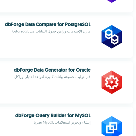
dbForge Data Compare for PostgreSQL
قارن الإختلافات وزامن جدول البيانات في PostgreSQL
dbForge Data Generator for Oracle
قم بتوليد مجموعة بيانات كبيرة لقواعد اختبار أوراكل
dbForge Query Builder for MySQL
إنشاء وتحرير استعلامات MySQL بصريا