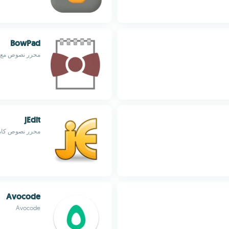
BowPad
محرر نصوص مع واجهة I
jEdit
محرر نصوص كام
Avocode
Avocode