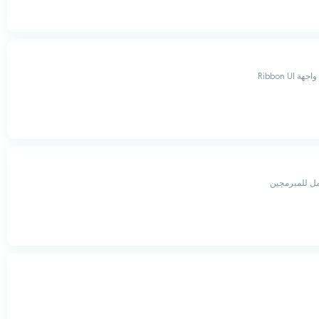
Ribbon U
ل للمبرمجين