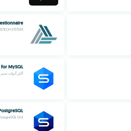
stionnaire
ISTECH SYSTEM
 for MySQL
أكثر أدوات تدبير MySQL ذكاء
 PostgreSQL
PostgreSQL GUI متعدد الوظائ