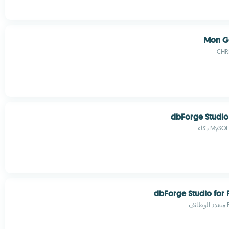
Mon Ge
CHR
dbForge Studio
dbForge Studio for
ف