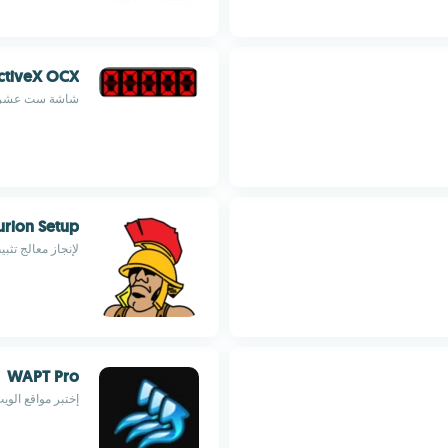
ctiveX OCX
شاشة ست عشرية ب
urion Setup
لإنجاز معالج تث
WAPT Pro
إختبر مواقع الو