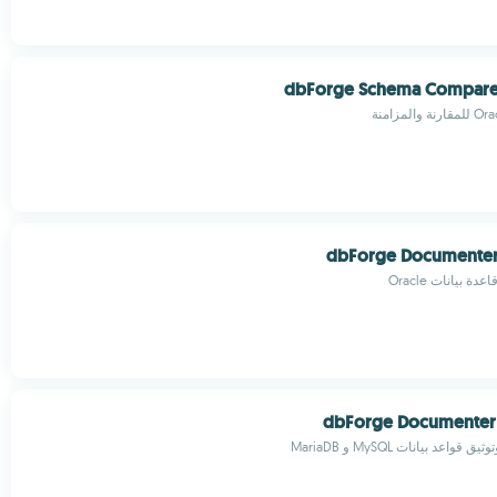
dbForge Schema Compare 
dbForge Documenter 
بيانات Oracle
dbForge Documenter
عد بيانات MySQL و MariaDB