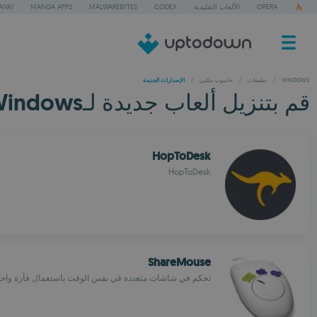
OPERA
الألعاب التقليدية
CODEX
MALWAREBYTES
MANGA APPS
ANKI
WINDOWS
/
تطبيقات
/
حاسوب مكتبي
/
الإصدارات الجديدة
قم بتنزيل ألعاب جديدة لـWindows مجانا
HopToDesk
HopToDesk
ShareMouse
تحكم في شاشات متعددة في نفس الوقت باستعمال فأرة واحد