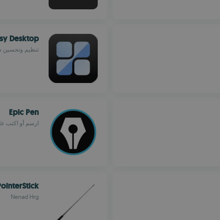
asy Desktop
تنظيم وتحسين س
Epic Pen
ارسم أو اكتب عل
PointerStick
Nenad Hrg