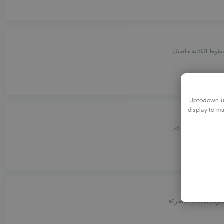
رخطوط الكتابة خاصتك
Uptodown us
display to ma
WinDynam
كي لنظام الوينذوز
سوبك بخلفيات متحركة