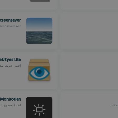
Screensaver
eensavers.net
eUEyes Lite
إحمي عيونك عند
Monitorian
لمكتب
اضبط سطوع شاش