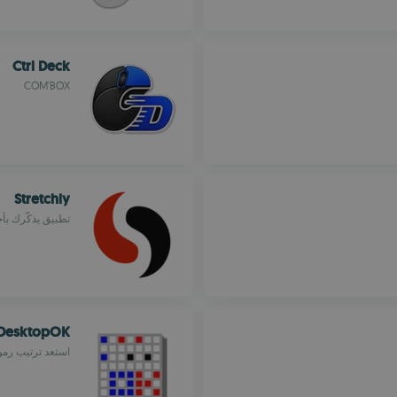
Ctrl Deck
COM'BOX
Stretchly
تطبيق يذكّرك بأخ
DesktopOK
استعد ترتيب رمو