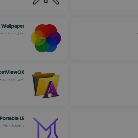
y Wallpaper
اجعل خلفية سطح 
ontViewOK
إلقي نظرة سريع
ortable LE
Mark Adderly