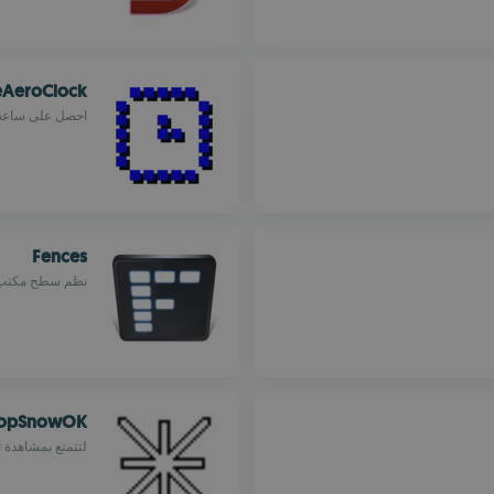
eAeroClock
احصل على ساعة
Fences
نظم سطح مكتب ح
topSnowOK
لتتمتع بمشاهدة