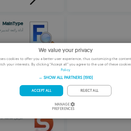
MainType
أداة رائعة لتدبي
We value your privacy
es cookies to offer you a better user experience, thus customizing the conten
tch your interests. By clicking “Accept all” you agree to the use of these cookie
EN
icDesktop
Policy
سطح مكتب دينامي
F
SHOW ALL PARTNERS
(1910) →
GE
ACCEPT ALL
REJECT ALL
PORTU
MANAGE
IT
PREFERENCES
DeskScapes
SP
لتزيين شاشة حا
ROMA