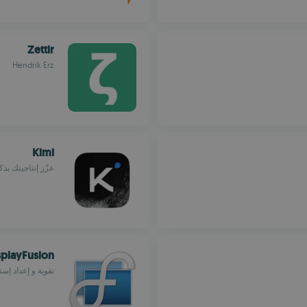
Zettlr
Hendrik Erz
Kimi
عزّز إنتاجيتك ب
splayFusion
تقوية و إعداد إس