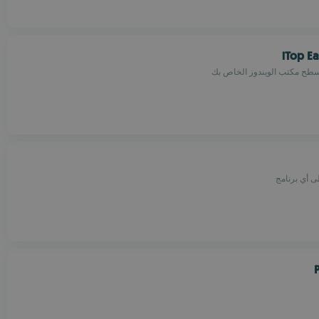
iTop E
طح مكتب الويندوز الخاص بك
ى أي برنامج