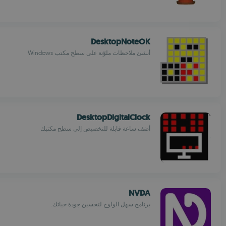
DesktopNoteOK
أنشئ ملاحظات ملوّنة على سطح مكتب Windows
DesktopDigitalClock
أضف ساعة قابلة للتخصيص إلى سطح مكتبك
NVDA
برنامج سهل الولوج لتحسين جودة حياتك.