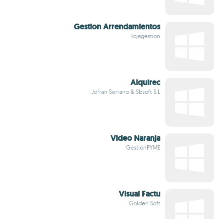
Gestion Arrendamientos
Tojagestion
Alquirec
Jofran Serrano & Sbsoft S.L.
Video Naranja
GestiónPYME
Visual Factu
Golden Soft