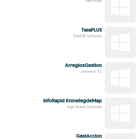
NetFincas
TasaPLUS
TodoOK Software
ArreglosGestion
Lextrend, S.L.
InfoRapid KnowlegdeMap
Ingo Straub Software
GestAccion