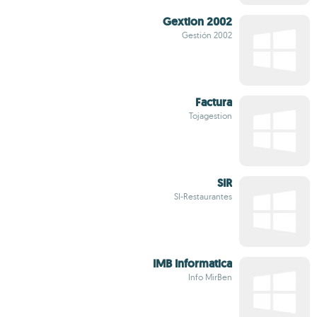
Gextion 2002
Gestión 2002
Factura
Tojagestion
SIR
SI-Restaurantes
IMB Informatica
Info MirBen