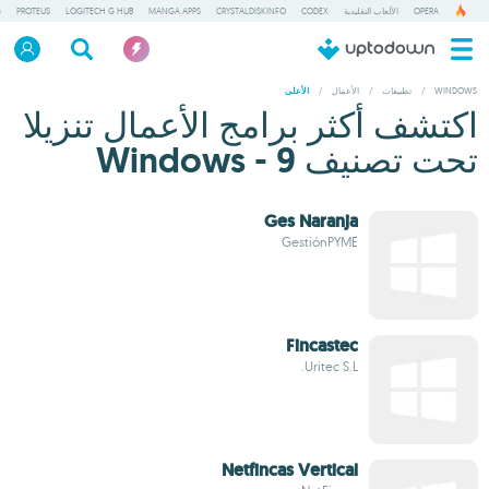
OPERA
الألعاب التقليدية
CODEX
CRYSTALDISKINFO
MANGA APPS
LOGITECH G HUB
PROTEUS
ت
WINDOWS
/
تطبيقات
/
الأعمال
/
الأعلى
اكتشف أكثر برامج الأعمال تنزيلا
تحت تصنيف Windows - 9
Ges Naranja
GestiónPYME
Fincastec
Uritec S.L.
Netfincas Vertical