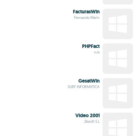
FacturasWin
Fernando Marín
PHPFact
n/a
GesatWin
SURF INFORMATICA
Video 2001
Sbsoft S.L.