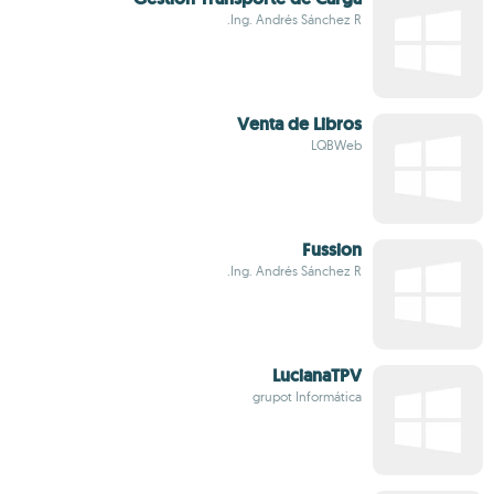
Ing. Andrés Sánchez R.
Venta de Libros
LQBWeb
Fussion
Ing. Andrés Sánchez R.
LucianaTPV
grupot Informática