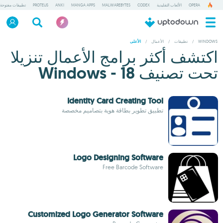
OPERA
الألعاب التقليدية
CODEX
MALWAREBYTES
MANGA APPS
ANKI
PROTEUS
تطبيقات مفتوحة
WINDOWS
/
تطبيقات
/
الأعمال
/
الأعلى
اكتشف أكثر برامج الأعمال تنزيلا
تحت تصنيف Windows - 18
Identity Card Creating Tool
تطبيق تطوير بطاقة هوية بتصاميم مخصصة
Logo Designing Software
Free Barcode Software
Customized Logo Generator Software