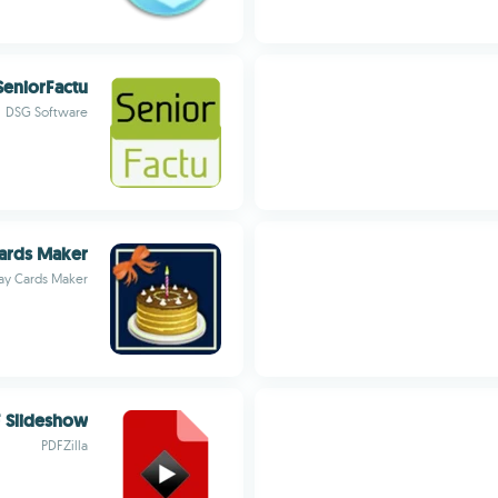
SeniorFactu
DSG Software
Cards Maker
ay Cards Maker
 Slideshow
PDFZilla