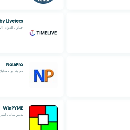
by Livetecs
جداول الدوام، ال
NolaPro
قم بتدبير حسابك
WinPYME
تدبير شامل لشرك