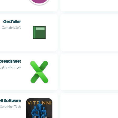
GesTaller
CantabriaSoft
Spreadsheet
قم بإنشاء جداول 
NI Software
Soluthink Tech