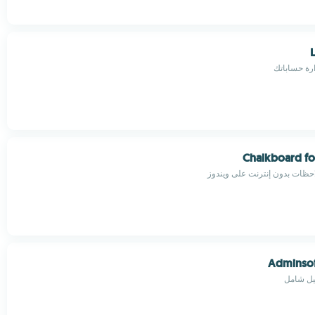
L
رة حساباتك
Chalkboard f
حظات بدون إنترنت على ويندوز
Adminsof
يل شامل