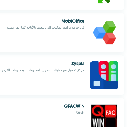
MobiOffice
في حزمة برامج المكتب التي تتسم بالأناقة كما أنها عملية
Syspla
مركز تحميل مع معاينات، سجل المعلومات، ومعلومات الترخي
QFACWIN
QSoft