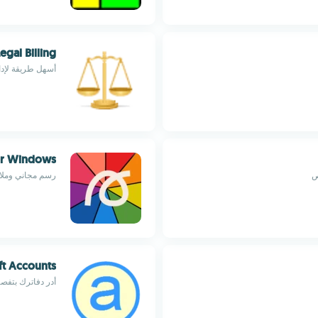
egal Billing
أسهل طريقة لإدا
or Windows
ص
رسم مجاني وملا
t Accounts
أدر دفاترك بتفص