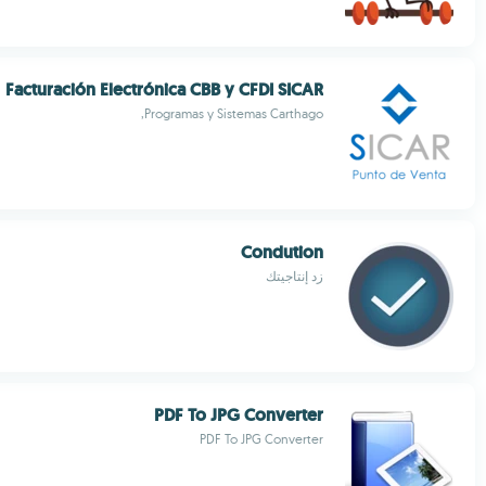
Facturación Electrónica CBB y CFDI SICAR
Programas y Sistemas Carthago,
Condution
زد إنتاجيتك
PDF To JPG Converter
PDF To JPG Converter