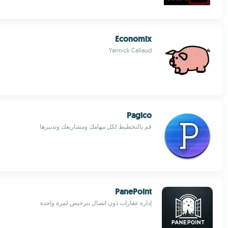
Economix
Yannick Callaud
Pagico
قم بالتخطيط لكل مهامك ومشاريعك وتدبيرها
PanePoint
إدارة عقارات دون اتصال بترخيص لمرة واحدة