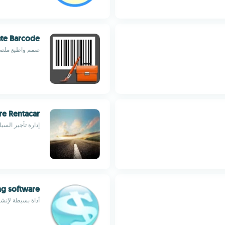
te Barcode
صمم واطبع ملصقات
are Rentacar
إدارة تأجير الس
ng software
أداة بسيطة لإنش