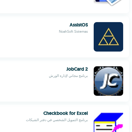
AssistOS
NoahSoft Sistemas
JobCard 2
برنامج مجاني لإدارة الورش
Checkbook for Excel
برنامج التمويل الشخصي في دفتر الشيكات