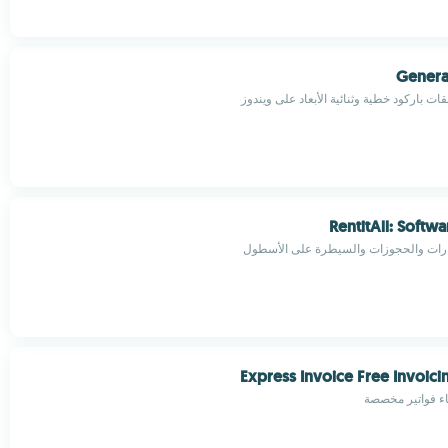
Genera
 باركود خطية وثنائية الأبعاد على ويندوز
RentitAll: Softw
يارات والحجوزات والسيطرة على الأسطول
Express Invoice Free Invoici
اء فواتير مخصصة