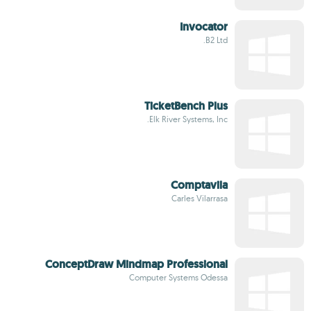
Invocator
B2 Ltd.
TicketBench Plus
Elk River Systems, Inc.
Comptavila
Carles Vilarrasa
ConceptDraw Mindmap Professional
Computer Systems Odessa