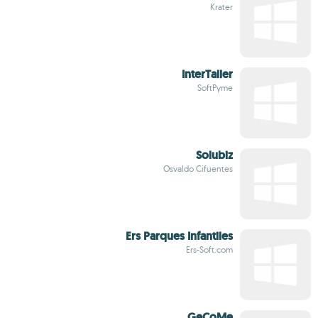
Krater
InterTaller
SoftPyme
Solubiz
Osvaldo Cifuentes
Ers Parques Infantiles
Ers-Soft.com
GeCoMe