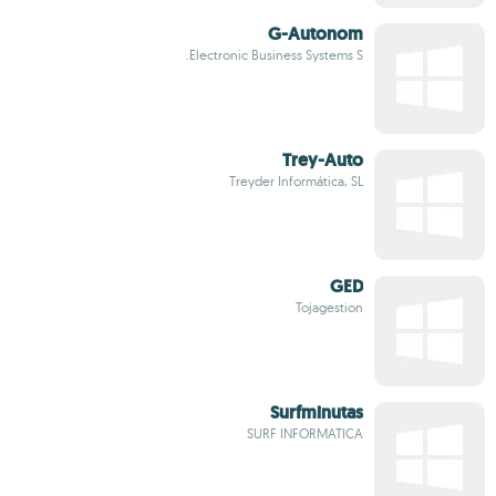
G-Autonom
Electronic Business Systems S.
Trey-Auto
Treyder Informática, SL
GED
Tojagestion
Surfminutas
SURF INFORMATICA