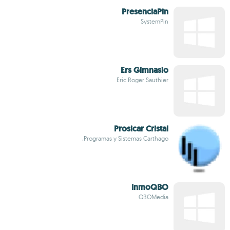
PresenciaPin
SystemPin
Ers Gimnasio
Eric Roger Sauthier
Prosicar Cristal
Programas y Sistemas Carthago,
InmoQBO
QBOMedia