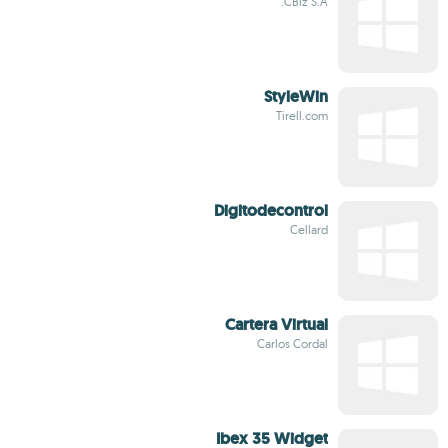
CBiz S.A.
StyleWin
Tirell.com
Digitodecontrol
Cellard
Cartera Virtual
Carlos Cordal
Ibex 35 Widget