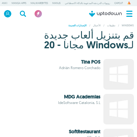
CAPCUT
روبوتات الدردشة المدعومة بالذكاء الاصطناعي
MANUS
MALWAREBYTES
MANGA APPS
ANKI
WINDOWS
/
تطبيقات
/
الأعمال
/
الإصدارات الجديدة
قم بتنزيل ألعاب جديدة
لـWindows مجانا - 20
Tina POS
Adrián Romero Corchado
MDG Academias
IdeSoftware Catalonia, S.L
SoftRestaurant