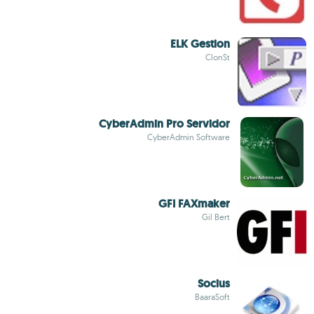
ELK Gestion
ClonSt
CyberAdmin Pro Servidor
CyberAdmin Software
GFI FAXmaker
Gil Bert
Socius
BaaraSoft