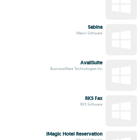
Sabina
Masivi Software
AvailSuite
BusinessWare Technologies Inc
RKS Fax
RKS Software
iMagic Hotel Reservation
iMagic Software