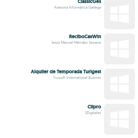
ClassicGes
Asesoria Informática Gallega
ReciboCasWin
Jesús Manuel Méndez Seoane
Alquiler de Temporada Turigest
Turisoft International Busines
Clipro
SDigitales