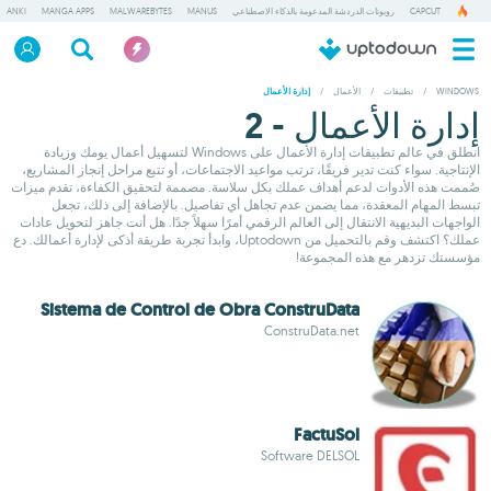
CAPCUT
روبوتات الدردشة المدعومة بالذكاء الاصطناعي
MANUS
MALWAREBYTES
MANGA APPS
ANKI
WINDOWS
/
تطبيقات
/
الأعمال
/
إدارة الأعمال
إدارة الأعمال - 2
انطلق في عالم تطبيقات إدارة الأعمال على Windows لتسهيل أعمال يومك وزيادة
الإنتاجية. سواء كنت تدير فريقًا، ترتب مواعيد الاجتماعات، أو تتبع مراحل إنجاز المشاريع،
صُممت هذه الأدوات لدعم أهداف عملك بكل سلاسة. مصممة لتحقيق الكفاءة، تقدم ميزات
تبسط المهام المعقدة، مما يضمن عدم تجاهل أي تفاصيل. بالإضافة إلى ذلك، تجعل
الواجهات البديهية الانتقال إلى العالم الرقمي أمرًا سهلاً جدًا. هل أنت جاهز لتحويل عادات
عملك؟ اكتشف وقم بالتحميل من Uptodown، وابدأ تجربة طريقة أذكى لإدارة أعمالك. دع
مؤسستك تزدهر مع هذه المجموعة!
Sistema de Control de Obra ConstruData
ConstruData.net
FactuSol
Software DELSOL