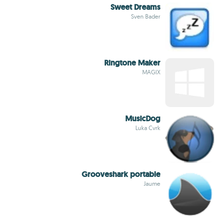
Sweet Dreams
Sven Bader
Ringtone Maker
MAGIX
MusicDog
Luka Cvrk
Grooveshark portable
Jaume