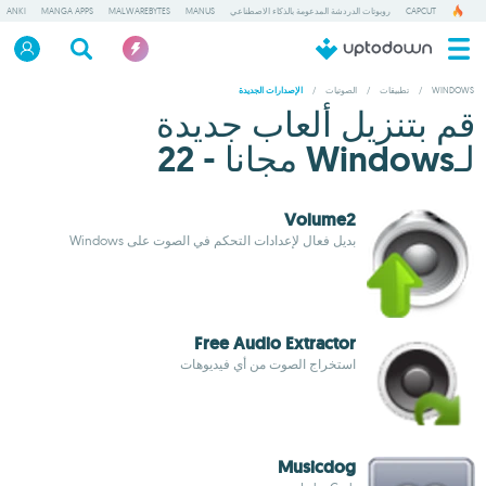
CAPCUT
روبوتات الدردشة المدعومة بالذكاء الاصطناعي
MANUS
MALWAREBYTES
MANGA APPS
ANKI
WINDOWS
/
تطبيقات
/
الصوتيات
/
الإصدارات الجديدة
قم بتنزيل ألعاب جديدة
لـWindows مجانا - 22
Volume2
بديل فعال لإعدادات التحكم في الصوت على Windows
Free Audio Extractor
استخراج الصوت من أي فيديوهات
Musicdog