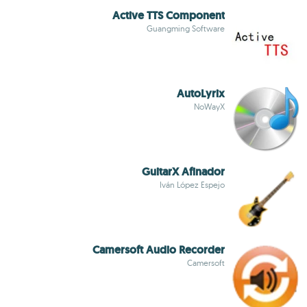
Active TTS Component
Guangming Software
AutoLyrix
NoWayX
GuitarX Afinador
Iván López Espejo
Camersoft Audio Recorder
Camersoft