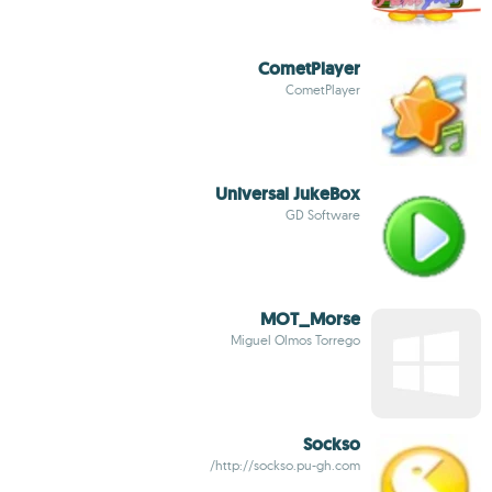
CometPlayer
CometPlayer
Universal JukeBox
GD Software
MOT_Morse
Miguel Olmos Torrego
Sockso
http://sockso.pu-gh.com/