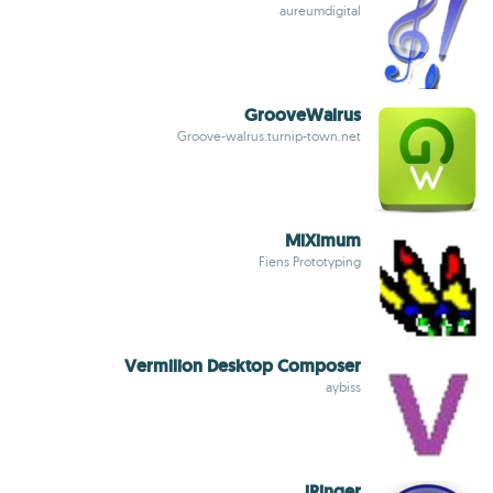
aureumdigital
GrooveWalrus
Groove-walrus.turnip-town.net
MiXimum
Fiens Prototyping
Vermilion Desktop Composer
aybiss
iRinger