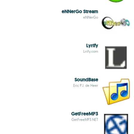
eNNerGo Stream
eNNerGo
Lyrify
Lirify.com
SoundBase
Eric P.J. de Heer
GetFreeMP3
GetFreeMP3.NET