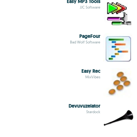
Easy MP3 Tools
JJC Software
PageFour
Bad Wolf Software
Easy Rec
MixVibes
Devuvuzelator
Stardock