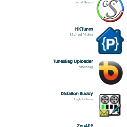
Serial Basics
HKTunes
Michael Michta
TunesBag Uploader
tunesbag
Dictation Buddy
High Criteria
ZeuAPP