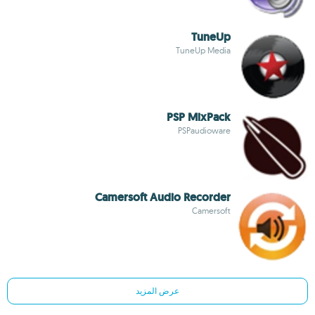
TuneUp
TuneUp Media
PSP MixPack
PSPaudioware
Camersoft Audio Recorder
Camersoft
عرض المزيد