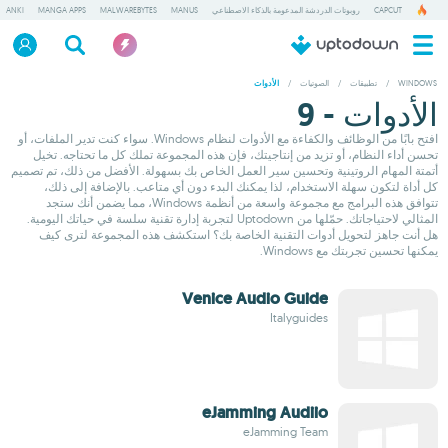
CAPCUT
روبوتات الدردشة المدعومة بالذكاء الاصطناعي
MANUS
MALWAREBYTES
MANGA APPS
ANKI
WINDOWS
/
تطبيقات
/
الصوتيات
/
الأدوات
الأدوات - 9
افتح بابًا من الوظائف والكفاءة مع الأدوات لنظام Windows. سواء كنت تدير الملفات، أو
تحسن أداء النظام، أو تزيد من إنتاجيتك، فإن هذه المجموعة تملك كل ما تحتاجه. تخيل
أتمتة المهام الروتينية وتحسين سير العمل الخاص بك بسهولة. الأفضل من ذلك، تم تصميم
كل أداة لتكون سهلة الاستخدام، لذا يمكنك البدء دون أي متاعب. بالإضافة إلى ذلك،
تتوافق هذه البرامج مع مجموعة واسعة من أنظمة Windows، مما يضمن أنك ستجد
المثالي لاحتياجاتك. حمّلها من Uptodown لتجربة إدارة تقنية سلسة في حياتك اليومية.
هل أنت جاهز لتحويل أدوات التقنية الخاصة بك؟ استكشف هذه المجموعة لترى كيف
يمكنها تحسين تجربتك مع Windows.
Venice Audio Guide
Italyguides
eJamming Audiio
eJamming Team