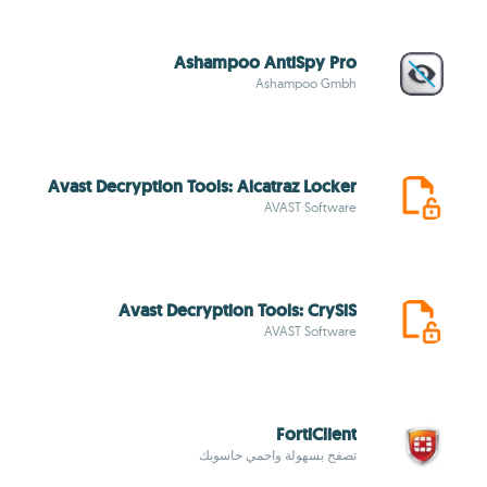
Ashampoo AntiSpy Pro
Ashampoo Gmbh
Avast Decryption Tools: Alcatraz Locker
AVAST Software
Avast Decryption Tools: CrySiS
AVAST Software
FortiClient
تصفح بسهولة واحمي حاسوبك