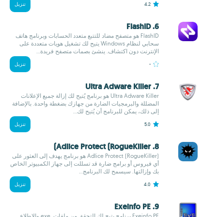
4.2
تنزيل
6. FlashID
FlashID هو متصفح مضاد للتتبع متعدد الحسابات وبرنامج هاتف
سحابي لنظام Windows يتيح لك تشغيل هويات متعددة على
الإنترنت دون اكتشاف. ينشئ بصمات متصفح فريدة...
-
تنزيل
7. Ultra Adware Killer
Ultra Adware Killer هو برنامج يُتيح لك إزالة جميع الإعلانات
المضللة والبرمجيات الضارة من جهازك بضغطة واحدة. بالإضافة
إلى ذلك، يمكن للبرنامج أن يُتيح لك...
5.0
تنزيل
8. Adlice Protect (RogueKiller)
Adlice Protect (RogueKiller) هو برنامج يهدف إلى العثور على
أي فيروس أو برامج ضارة قد تسللت إلى جهاز الكمبيوتر الخاص
بك وإزالتها. سيسمح لك البرنامج...
4.0
تنزيل
9. Exeinfo PE
Exeinfo PE برنامج يتيح لك التحقق من ملفات .exe والاطلاع