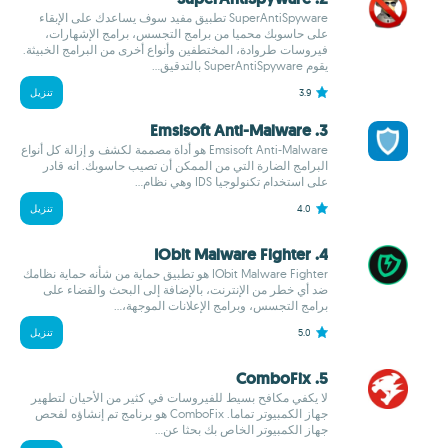
SuperAntiSpyware تطبيق مفيد سوف يساعدك على الإبقاء
على حاسوبك محميا من برامج التجسس، برامج الإشهارات،
فيروسات طروادة، المختطفين وأنواع أخرى من البرامج الخبيثة.
يقوم SuperAntiSpyware بالتدقيق...
3.9
تنزيل
3. Emsisoft Anti-Malware
Emsisoft Anti-Malware هو أداة مصممة لكشف و إزالة كل أنواع
البرامج الضارة التي من الممكن أن تصيب حاسوبك. انه قادر
على استخدام تكنولوجيا IDS وهي نظام...
4.0
تنزيل
4. IObit Malware Fighter
IObit Malware Fighter هو تطبيق حماية من شأنه حماية نظامك
ضد أي خطر من الإنترنت، بالإضافة إلى البحث والقضاء على
برامج التجسس، وبرامج الإعلانات الموجهة،...
5.0
تنزيل
5. ComboFix
لا يكفي مكافح بسيط للفيروسات في كثير من الأحيان لتطهير
جهاز الكمبيوتر تماما. ComboFix هو برنامج تم إنشاؤه لفحص
جهاز الكمبيوتر الخاص بك بحثا عن...