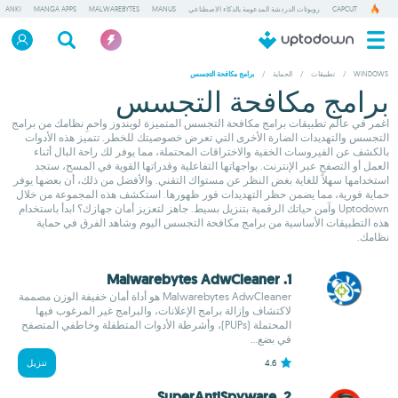
CAPCUT
روبوتات الدردشة المدعومة بالذكاء الاصطناعي
MANUS
MALWAREBYTES
MANGA APPS
ANKI
WINDOWS
/
تطبيقات
/
الحماية
/
برامج مكافحة التجسس
برامج مكافحة التجسس
اغمر في عالم تطبيقات برامج مكافحة التجسس المتميزة لويندوز واحمِ نظامك من برامج
التجسس والتهديدات الضارة الأخرى التي تعرض خصوصيتك للخطر. تتميز هذه الأدوات
بالكشف عن الفيروسات الخفية والاختراقات المحتملة، مما يوفر لك راحة البال أثناء
العمل أو التصفح عبر الإنترنت. بواجهاتها التفاعلية وقدراتها القوية في المسح، ستجد
استخدامها سهلاً للغاية بغض النظر عن مستواك التقني. والأفضل من ذلك، أن بعضها يوفر
حماية فورية، مما يضمن حظر التهديدات فور ظهورها. استكشف هذه المجموعة من خلال
Uptodown وآمن حياتك الرقمية بتنزيل بسيط. جاهز لتعزيز أمان جهازك؟ ابدأ باستخدام
هذه التطبيقات الأساسية من برامج مكافحة التجسس اليوم وشاهد الفرق في حماية
نظامك.
1. Malwarebytes AdwCleaner
Malwarebytes AdwCleaner هو أداة أمان خفيفة الوزن مصممة
لاكتشاف وإزالة برامج الإعلانات، والبرامج غير المرغوب فيها
المحتملة (PUPs)، وأشرطة الأدوات المتطفلة وخاطفي المتصفح
في بضع...
4.6
تنزيل
2. SuperAntiSpyware