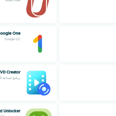
Mirek Fídle
Google One
Google LLC
DVD Creator
برنامج لصناعة DVD و Blu-ray و 4K UHD شامل
d Unlocker