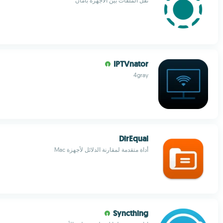
نقل الملفات بين الأجهزة بأمان
IPTVnator
4gray
DirEqual
أداة متقدمة لمقارنة الدلائل لأجهزة Mac
Syncthing