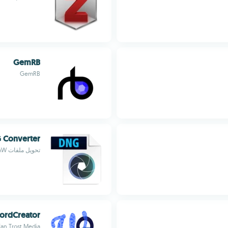
GemRB
GemRB
 Converter
تحويل ملفات RAW وDNG من كاميرتك
ordCreator
fan Trost Media