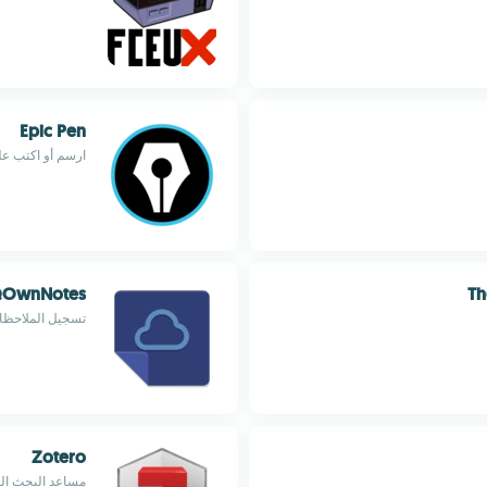
Epic Pen
ارسم أو اكتب على شاشة
OwnNotes
Th
تسجيل الملاحظات الن
Zotero
مساعد البحث ا