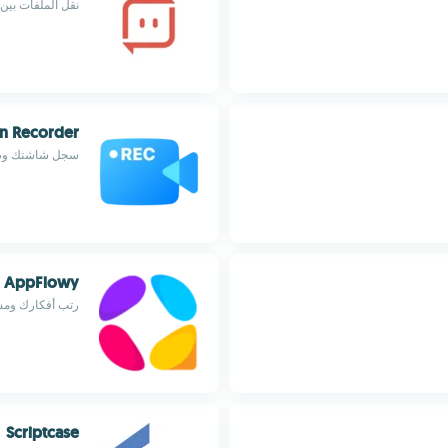
نقل الملفات بين 
en Recorder
سجل شاشتك وصوتك بس
AppFlowy
رتب أفكارك ومش
Scriptcase