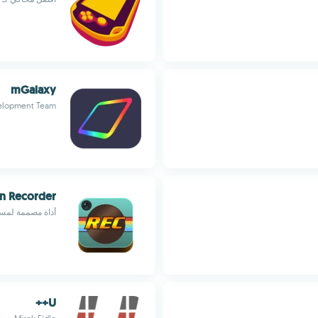
mGalaxy
elopment Team
n Recorder
أداة مصممة لمساعدة مستخد
U++