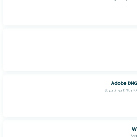
Adobe DNG
W
Ste