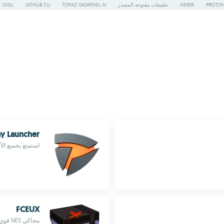
PROTON
HERDR
تطبيقات مفتوحة المصدر
TOPAZ GIGAPIXEL AI
GITHUB CLI
OSU!
ay Launcher
استمتع بجميع الألعاب من Plarium عل
FCEUX
محاكي NES قوي من أجل أجهزة Mac