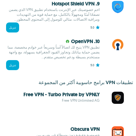
9. Hotspot Shield VPN
احمِ خصوصيتك عبر الإنترنت باستخدام تطبيق VPN الذي يضمن
تصفحًا آمنًا ومجهولًا بالكامل، مع حماية قوية من التهديدات
ومراقبة الاتصالات. مثالي للوصول إلى المحتوى المحظور...
5.0
تنزيل
10. OpenVPN
تطبيق VPN يتيح لك اتصالاً آمناً وسريعاً عبر خوادم مخصصة، مما
يضمن حماية بياناتك وتجاوز القيود الجغرافية بسهولة، مع واجهة
مستخدم بسيطة ودعم تخصيص متقدم...
5.0
تنزيل
تطبيقات VPN برامج حاسوبية أكثر من المجموعة
Free VPN - Turbo Private by VPNLY
Free VPN Unlimited AG
Obscura VPN
خصوصية حقيقية دون وسطاء غير ضروريين