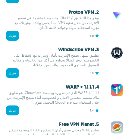
2. Proton VPN
يوفر هذا التطبيق أمانًا عاليًا وخصوصية متقدمة في تصفح
الإنترنت من خلال تقنية VPN، مما يحمي بياناتك وهويتك، مع
تجربة استخدام سهلة وخوادم فائقة الأمان...
4.5
تنزيل
3. Windscribe VPN
تطبيق يسهل تصفح الإنترنت بأمان وسرعة مع الحفاظ على
الخصوصية. يوفر اتصالًا بخوادم في أكثر من 60 دولة وإمكانية
الوصول للمحتوى المحجوب والحد من الإعلانات...
5.0
تنزيل
4. 1.1.1.1 + WARP
1.1.1.1 + WARP الذي تم تطويره بواسطة Cloudflare، هو تطبيق
ماك مصمم لتحسين الأمان والخصوصية أثناء تصفح الإنترنت. من
خلال استخدام بنية Cloudflare التحتية، يقوم...
4.4
تنزيل
5. Free VPN Planet
تطبيق VPN مجاني يضمن أمان التصفح وإخفاء الهوية مع تشفير
حركة المرور والوصول الكامل للمواقع المحظورة، دون تسجيل