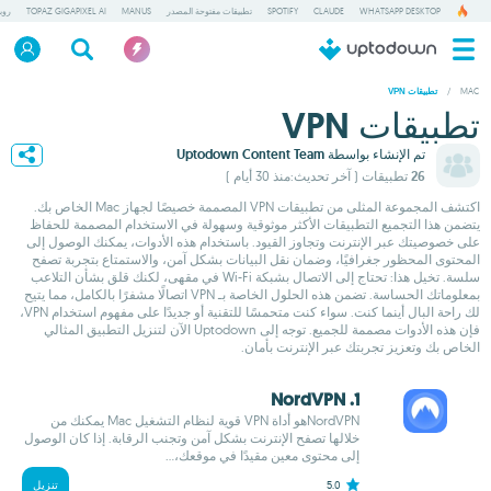
WHATSAPP DESKTOP
CLAUDE
SPOTIFY
تطبيقات مفتوحة المصدر
MANUS
TOPAZ GIGAPIXEL AI
روب
/
MAC
تطبيقات VPN
تطبيقات VPN
تم الإنشاء بواسطة
Uptodown Content Team
26 تطبيقات
( آخر تحديث:منذ 30 أيام )
اكتشف المجموعة المثلى من تطبيقات VPN المصممة خصيصًا لجهاز Mac الخاص بك.
يتضمن هذا التجميع التطبيقات الأكثر موثوقية وسهولة في الاستخدام المصممة للحفاظ
على خصوصيتك عبر الإنترنت وتجاوز القيود. باستخدام هذه الأدوات، يمكنك الوصول إلى
المحتوى المحظور جغرافيًا، وضمان نقل البيانات بشكل آمن، والاستمتاع بتجربة تصفح
سلسة. تخيل هذا: تحتاج إلى الاتصال بشبكة Wi-Fi في مقهى، لكنك قلق بشأن التلاعب
بمعلوماتك الحساسة. تضمن هذه الحلول الخاصة بـ VPN اتصالًا مشفرًا بالكامل، مما يتيح
لك راحة البال أينما كنت. سواء كنت متحمسًا للتقنية أو جديدًا على مفهوم استخدام VPN،
فإن هذه الأدوات مصممة للجميع. توجه إلى Uptodown الآن لتنزيل التطبيق المثالي
الخاص بك وتعزيز تجربتك عبر الإنترنت بأمان.
1. NordVPN
NordVPNهو أداة VPN قوية لنظام التشغيل Mac يمكنك من
خلالها تصفح الإنترنت بشكل آمن وتجنب الرقابة. إذا كان الوصول
إلى محتوى معين مقيدًا في موقعك،...
5.0
تنزيل