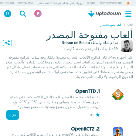
WHATSAPP DESKTOP
CLAUDE
روبوتات الدردشة المدعومة بالذكاء الاصطناعي
PROTON MAIL
REEN STUDIO
/
MAC
ألعاب مفتوحة المصدر
ألعاب مفتوحة المصدر
تم الإنشاء بواسطة
Nelson de Benito
89 تطبيقات
( آخر تحديث:منذ 7 أيام )
على أجهزة Mac، كان كتالوج الألعاب التجارية محدودًا دائمًا، وقد سدّت البرامج مفتوحة
المصدر هذه الفجوة لسنوات. ألعاب استراتيجيا تاريخية، ومحاكيات القيادة، وألعاب إطلاق
النار عبر الإنترنت، وإعادة إنتاج الألعاب الكلاسيكية التي بنتها مجتمعات تعمل بشكل غير
ربحي وتفتخر بالحفاظ على عناوين كانت ستختفي لولا ذلك. مجانية، بدون حماية إدارة
الحقوق الرقمية، ولا زالت تتلقى تحديثات.
1. OpenTTD
إعادة إنتاج مفتوحة المصدر للعبة النقل الكلاسيكية: كوّن شبكة
طرق وسكك حديدية وموانئ ومطارات بين 1950 و2050، وزِد
أرباحك بتشغيل أسطول متنوع وتحديثات مجتمع مستمرة...
5.0
تنزيل
2. OpenRCT2
نسخة محلية على macOS تعيد لعبة المتنزه الكلاسيكية بروح