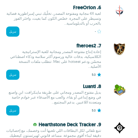
6. FreeOrion
لعبة 4X مجانية ومفتوحة المصدر، تخلّيك تبني إمبراطورية فضائية
وتسيطر على المجرة. خصّص الكون كما بغيت، واختَر الفوز
بالحرب أو بالدبلوماسية...
-
تنزيل
7. fheroes2
إعادة إنتاج مفتوحة المصدر ومجانية للعبة الإستراتيجية
الكلاسيكية، بدقات عالية ورسوم أكثر سلاسة وذكاء اصطناعي
محسّن ودعم hotseat على Mac. تتطلب ملفات النسخة
الأصلية...
5.0
تنزيل
8. Luanti
بديل مفتوح المصدر ومجاني على طريقة ماينكرافت: ابنِ واصنع
في وضع إبداعي أو بقاء، والعب مع الأصدقاء عبر خوادم خاصة
ومتعددة اللاعبين. بدعم المجتمع...
5.0
تنزيل
9. Hearthstone Deck Tracker
تتبع تلقائي لكل البطاقات اللي تلعبها أنت وخصمك، مع إحصائيات
دقيقة لبناء أقوى مجموعة. مساعد قانوني لهيرثستون كيعطيك