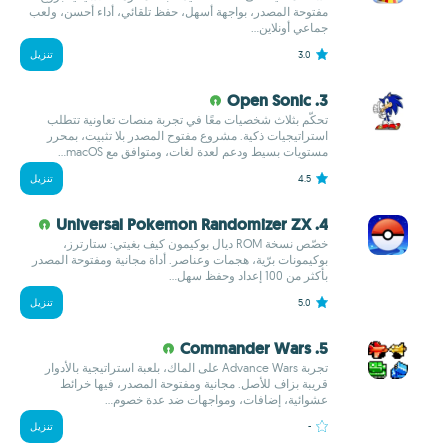
مفتوحة المصدر، بواجهة أسهل، حفظ تلقائي، أداء أحسن، ولعب
جماعي أونلاين...
3.0
تنزيل
3. Open Sonic
تحكّم بثلاث شخصيات معًا في تجربة منصات تعاونية تتطلب
استراتيجيات ذكية. مشروع مفتوح المصدر بلا تثبيت، بمحرر
مستويات بسيط ودعم لعدة لغات، ومتوافق مع macOS...
4.5
تنزيل
4. Universal Pokemon Randomizer ZX
خصّص نسخة ROM ديال بوكيمون كيف بغيتي: ستارترز،
بوكيمونات برّية، هجمات وعناصر. أداة مجانية ومفتوحة المصدر
بأكثر من 100 إعداد وحفظ سهل...
5.0
تنزيل
5. Commander Wars
تجربة Advance Wars على الماك، بلعبة استراتيجية بالأدوار
قريبة بزاف للأصل. مجانية ومفتوحة المصدر، فيها خرائط
عشوائية، إضافات، ومواجهات ضد عدة خصوم...
-
تنزيل