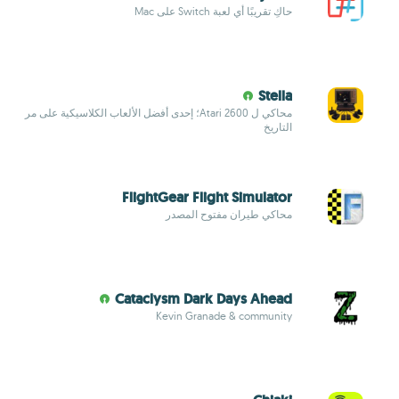
حاكِ تقريبًا أي لعبة Switch على Mac
Stella
محاكي ل Atari 2600؛ إحدى أفضل الألعاب الكلاسيكية على مر
التاريخ
FlightGear Flight Simulator
محاكي طيران مفتوح المصدر
Cataclysm Dark Days Ahead
Kevin Granade & community