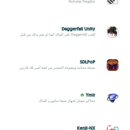
Nicholas Piegdon
Daggerfall Unity
إلعب Daggerfall على الماك كما لم تقم بذلك من قبل.
SDLPoP
نسخة مجانية ومفتوحة المصدر من لعبة أمير بلاد فارس
Ymir
محاكي ممتاز لجهاز سيغا ساتورن للماك
Kenji-NX