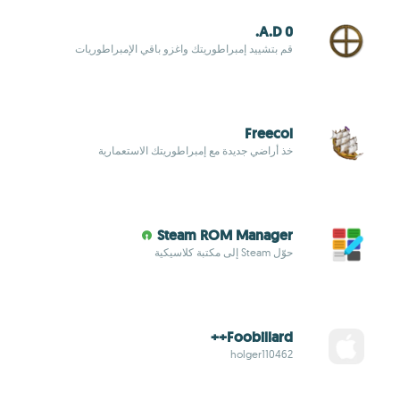
0 A.D.
قم بتشييد إمبراطوريتك واغزو باقي الإمبراطوريات
Freecol
خذ أراضي جديدة مع إمبراطوريتك الاستعمارية
Steam ROM Manager
حوّل Steam إلى مكتبة كلاسيكية
Foobillard++
holger110462