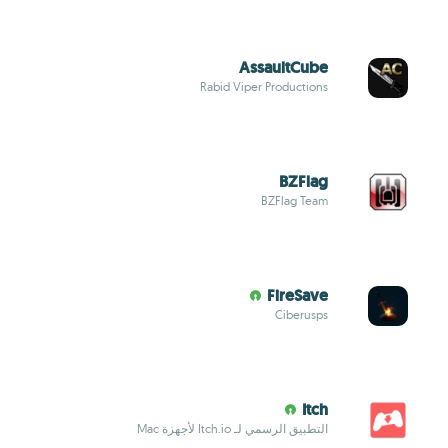
AssaultCube
Rabid Viper Productions
BZFlag
BZFlag Team
FireSave
Ciberusps
Itch
التطبيق الرسمي لـ Itch.io لأجهزة Mac