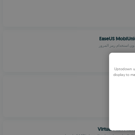
EaseUS MobiUnlo
Uptodown us
display to ma
Veloren Dev
Virtual MIDI Pia