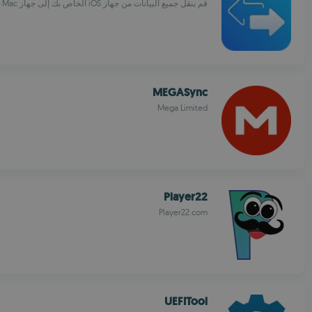
قم بنقل جميع البيانات من جهاز iOS الخاص بك إلى جهاز Mac الخاص بك
MEGASync
Mega Limited
Player22
Player22.com
UEFITool