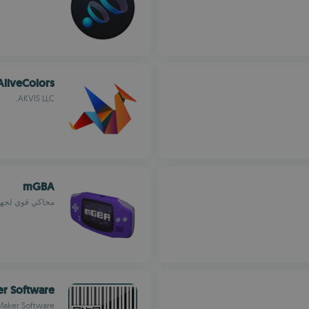
AliveColors
AKVIS LLC.
mGBA
محاكي قوي لجهاز Game Boy Advance عل
r Software
Maker Software