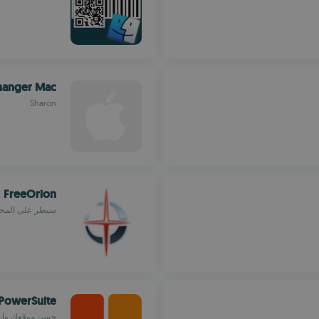
hanger Mac
Sharon
FreeOrion
سيطر على المجرة
PowerSuite
حسن موقعك وارف