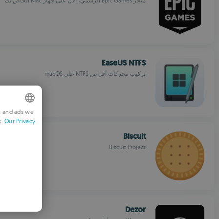
متجر Epic Games الرسمي، الآن على جهاز Mac الخاص بك
EaseUS NTFS
تركيب محركات أقراص NTFS على macOS
t and ads we
s.
Our Privacy
GLISH
Biscuit
RENCH
Biscuit Project.
RMAN
GUESE
ALIAN
ANISH
Dezor