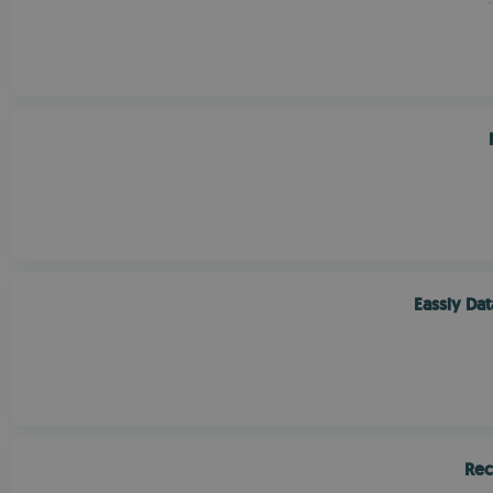
Eassiy Da
Rec