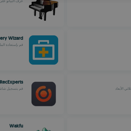
عزف البيانو على الما
ROMA
ery Wizard
قم بإستعادة الم
RecExperts
ي الأبعاد
قم بتسجيل شاشة
Wakfu