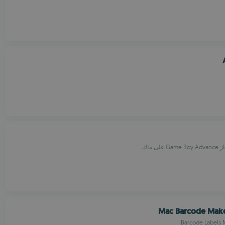
ى ماك
Mac Barcode Make
Barcode Labels 