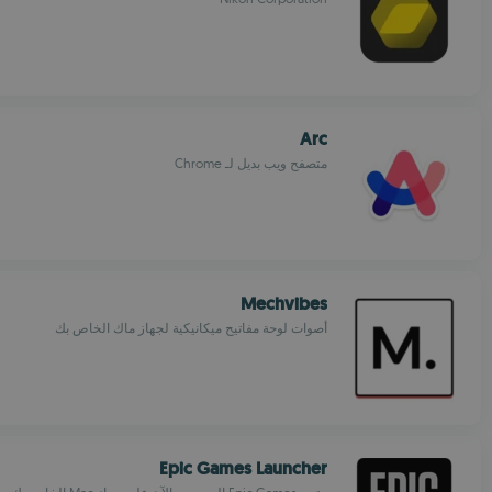
Arc
متصفح ويب بديل لـ Chrome
Mechvibes
أصوات لوحة مفاتيح ميكانيكية لجهاز ماك الخاص بك
Epic Games Launcher