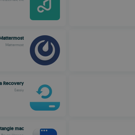
Mattermost
Mattermost
ta Recovery
Eassiy
tangle mac