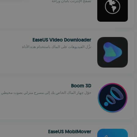
تصفح الإنترنت بأمان وراحة
NIAN
EaseUS Video Downloader
نزِّل الفيديوهات على الماك باستخدام هذه الأداة
Boom 3D
حوّل جهاز الماك الخاص بك إلى مسرح منزلي بصوت محيطي ثلاث
EaseUS MobiMover