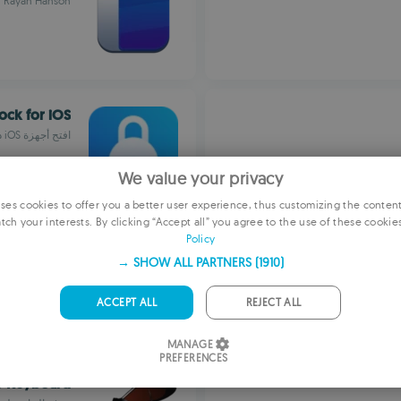
Rayan Hanson
ck for iOS
افتح أجهزة iOS دون استخدام رمز المرور
We value your privacy
es cookies to offer you a better user experience, thus customizing the conten
tch your interests. By clicking “Accept all” you agree to the use of these cookie
EN
Policy
Veloren
F
SHOW ALL PARTNERS
(1910) →
elopment Team
GE
ACCEPT ALL
REJECT ALL
PORTU
MANAGE
IT
PREFERENCES
SP
no Keyboard