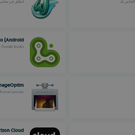
انطلق في مغامرا
o (Android)
iToolab Studio
mageOptim
Kornel Lesinski
izon Cloud