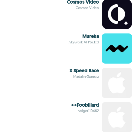
Cosmos Video
Cosmos Video
Mureka
Skywork AI Pte.Ltd.
X Speed Race
Madalin-Stanciu
Foobillard++
holger110462