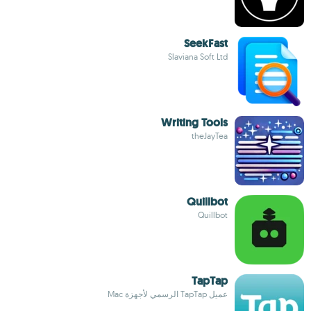
SeekFast
Slaviana Soft Ltd
Writing Tools
theJayTea
Quillbot
Quillbot
TapTap
عميل TapTap الرسمي لأجهزة Mac