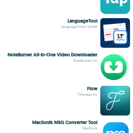
LanguageTool
LanguageTooler GmbH
NoteBurner All-In-One Video Downloader
NoteBurner Inc.
Flow
Flowapp Inc.
MacSonik MSG Converter Tool
MacSonik