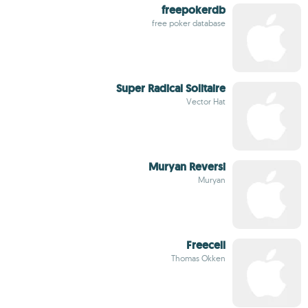
freepokerdb
free poker database
Super Radical Solitaire
Vector Hat
Muryan Reversi
Muryan
Freecell
Thomas Okken