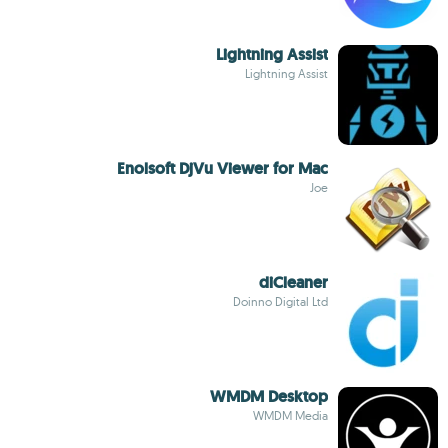
Lightning Assist
Lightning Assist
Enolsoft DjVu Viewer for Mac
Joe
diCleaner
Doinno Digital Ltd
WMDM Desktop
WMDM Media