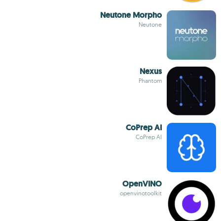
Neutone Morpho
Neutone
Nexus
Phantom
CoPrep AI
CoPrep AI
OpenVINO
openvinotoolkit