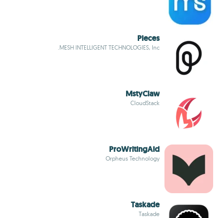
Pieces
MESH INTELLIGENT TECHNOLOGIES, Inc.
MstyClaw
CloudStack
ProWritingAid
Orpheus Technology
Taskade
Taskade