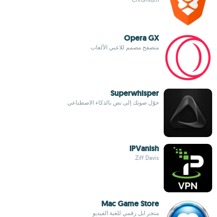
Opera GX
متصفح مصمم للاعبي الألعاب
Superwhisper
حوّل صوتك إلى نص بالذكاء الاصطناعي
IPVanish
Ziff Davis
Mac Game Store
متجر ابل رقمي للعبة الفيديو