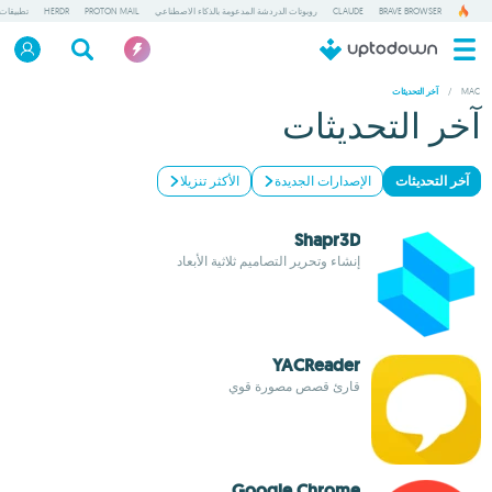
BRAVE BROWSER
CLAUDE
روبوتات الدردشة المدعومة بالذكاء الاصطناعي
PROTON MAIL
HERDR
تطبيقات
/
MAC
آخر التحديثات
آخر التحديثات
آخر التحديثات
الإصدارات الجديدة
الأكثر تنزيلا
Shapr3D
إنشاء وتحرير التصاميم ثلاثية الأبعاد
YACReader
قارئ قصص مصورة قوي
Google Chrome