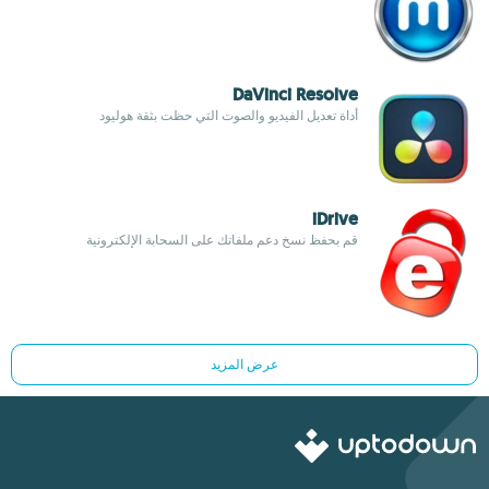
DaVinci Resolve
أداة تعديل الفيديو والصوت التي حظت بثقة هوليود
iDrive
قم بحفظ نسخ دعم ملفاتك على السحابة الإلكترونية
عرض المزيد