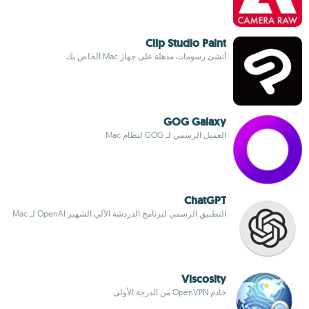
Clip Studio Paint
أنشئ رسومات مذهلة على جهاز Mac الخاص بك
GOG Galaxy
العميل الرسمي لـ GOG لنظام Mac
ChatGPT
التطبيق الرسمي لبرنامج الدردشة الآلي الشهير OpenAI لـ Mac
Viscosity
خادم OpenVPN من الدرجة الأولى