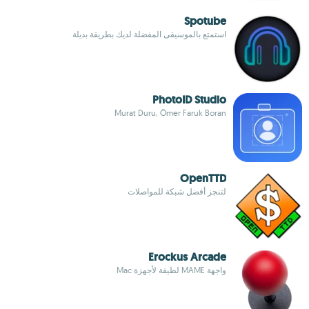
Spotube
استمتع بالموسيقى المفضلة لديك بطريقة بديلة
PhotoID Studio
Murat Duru, Ömer Faruk Boran
OpenTTD
لتنجز أفضل شبكة للمواصلات
Erockus Arcade
واجهة MAME لطيفة لأجهزة Mac