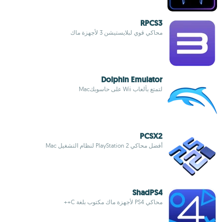
RPCS3
محاكي قوي لبلايستيشن 3 لأجهزة ماك
Dolphin Emulator
لتمتع بألعاب Wii على حاسوبكMac
PCSX2
أفضل محاكي PlayStation 2 لنظام التشغيل Mac
ShadPS4
محاكي PS4 لأجهزة ماك مكتوب بلغة C++