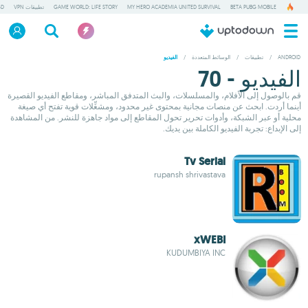
BETA PUBG MOBILE
MY HERO ACADEMIA UNITED SURVIVAL
GAME WORLD: LIFE STORY
تطبيقات VPN
GD
ANDROID
/
تطبيقات
/
الوسائط المتعددة
/
الفيديو
الفيديو - 70
قم بالوصول إلى الأفلام، والمسلسلات، والبث المتدفق المباشر، ومقاطع الفيديو القصيرة
أينما أردت. ابحث عن منصات مجانية بمحتوى غير محدود، ومشغِّلات قوية تفتح أي صيغة
محلية أو عبر الشبكة، وأدوات تحرير تحول المقاطع إلى مواد جاهزة للنشر. من المشاهدة
إلى الإبداع: تجربة الفيديو الكاملة بين يديك.
Tv Serial
rupansh shrivastava
xWEBI
KUDUMBIYA INC