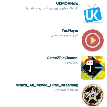
UKMOVNow
كل أفلام هوليوود وبوليوود التي تريد مشاهدتها
YesPlayer
قارئ فيديو خفيف وقوي
GameZPieChannel
ezesource
Watch_All_Movie_Films_Streaming
AllMovieFilms, Inc