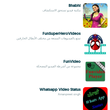
Bhabhi
مكتبة فيديو تستحق الاستكشاف
FunSuperHeroVideos
تمتع بالفيديوهات الممتعة من مختلف الأبطال الخارقين
FunVideo
مجموعة من أشرطة الفيديو المضحكة
Whatsapp Video Status
Amanpreet singh