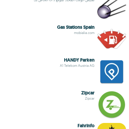
Gas Stations Spain
mobialia.com
HANDY Parken
A1 Telekom Austria AG
Zipcar
Zipcar
FahrInfo