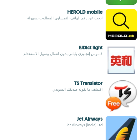
HEROLD mobile
ابحث عن رقم الهاتف النمساوي المطلوب بسهولة
EJDict light
قاموس إنجليزي-ياباني بدون اتصال وسهل الاستخدام
TS Translator
اكتشف ما يقوله صديقك السويدي
Jet Airways
Jet Airways (India) Ltd.