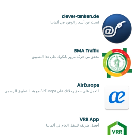
clever-tanken.de
ابحث عن أسعار الوقود في ألمانيا
BMA Traffic
تحقق من حركة مرور بانكوك على هذا التطبيق
AirEuropa
لتعمل على حجز رحلاتك على AirEuropa مع هذا التطبيق الرسمي
VRR App
أفضل طريقة للتنقل العام في ألمانيا