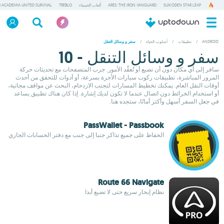
SUIKODEN STAR LEAP
ARES: THE IRON VANGUARD
ألعاب الخيمياء
TREBLO
 ACADEMIA UNITED SURVIVAL
ANDROID
/
تطبيقات
/
أسلوب الحياة
/
سفر و وسائل التنقل
سفر و وسائل التنقل - 10
سافر إلى أي مكان دون أن تضيع أو تُعقِّد الأمور. جرب المتصفحات مع تحديثات حركة
المرور المباشرة، تطبيقات ركوب سيارات الأجرة بسرعة، أو أدوات للتحقق من أحدث
أوقات النقل العام. يمكنك تخطيط المسارات لتجنب الازدحام، البحث عن مواقف مجانية،
أو استخدام الخرائط دون اتصال عندما لا تكون لديك إشارة. إذا كان هناك تطبيق يساعد
في جعل السفر أسهل وأكثر أمانًا، ستجده هنا.
PassWallet - Passbook
الحفاظ على جميع تذاكر جنبا إلى جنب مع دفتر الحسابات الجاري
Route 66 Navigate
نظام إبحار سريع حتى لا تضيع أبدا