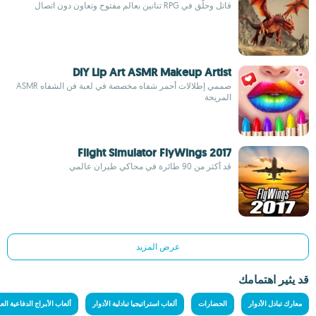
قاتل وحلّق في RPG تنانين بعالم مفتوح وتعاون دون اتصال
DIY Lip Art ASMR Makeup Artist
صممي إطلالات أحمر شفاه مخصصة في لعبة فن الشفاه ASMR
المريحة
Flight Simulator FlyWings 2017
قد أكثر من 90 طائرة في محاكي طيران عالمي
عرض المزيد
قد يثير اهتمامك
معارك تبادل الأدوار
الحضارات
ألعاب استراتيجيا تبادلية الأدوار
ألعاب الأبراج الدفاعية الع