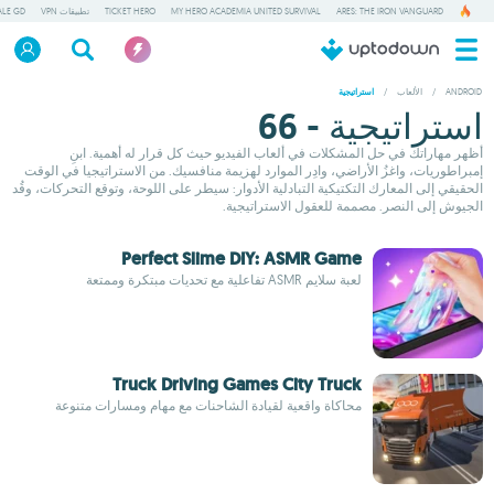
ARES: THE IRON VANGUARD
MY HERO ACADEMIA UNITED SURVIVAL
TICKET HERO
تطبيقات VPN
ALE GD
ANDROID
/
الألعاب
/
استراتيجية
استراتيجية - 66
أظهر مهاراتك في حل المشكلات في ألعاب الفيديو حيث كل قرار له أهمية. ابنِ
إمبراطوريات، واغزُ الأراضي، وادِر الموارد لهزيمة منافسيك. من الاستراتيجيا في الوقت
الحقيقي إلى المعارك التكتيكية التبادلية الأدوار: سيطر على اللوحة، وتوقع التحركات، وقُد
الجيوش إلى النصر. مصممة للعقول الاستراتيجية.
Perfect Slime DIY: ASMR Game
لعبة سلايم ASMR تفاعلية مع تحديات مبتكرة وممتعة
Truck Driving Games City Truck
محاكاة واقعية لقيادة الشاحنات مع مهام ومسارات متنوعة