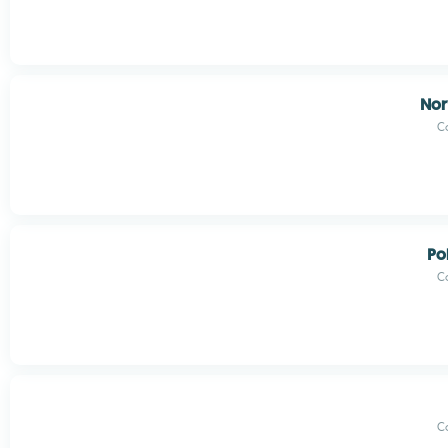
Nor
C
Po
C
C