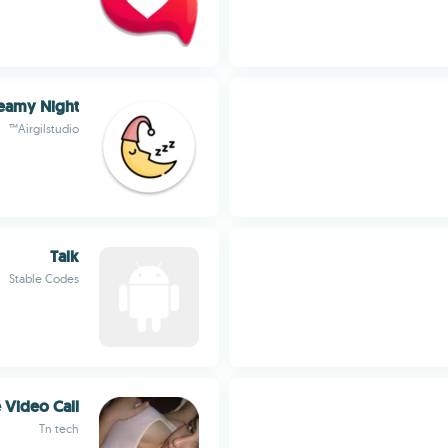
reamy Night
Airgilstudio™
Talk
Stable Codes
e Video Call
Tn tech