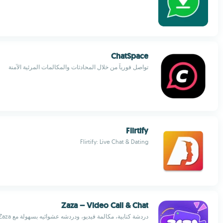
ChatSpace
تواصل فورياً من خلال المحادثات والمكالمات المرئية الآمنة
Flirtify
Flirtify: Live Chat & Dating
Zaza – Video Call & Chat
دردشة كتابية، مكالمة فيديو، ودردشه عشوائيه بسهولة مع Zaza!