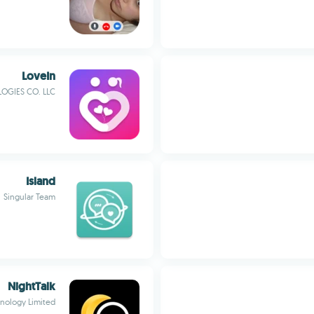
LoveIn
OGIES CO. LLC
Island
Singular Team
NightTalk
nology Limited