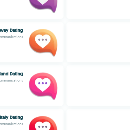
way Dating
ommunications
land Dating
ommunications
Italy Dating
ommunications