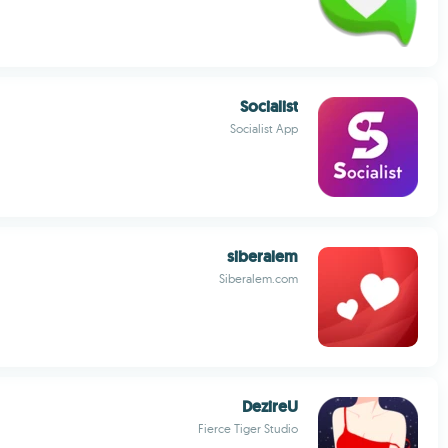
Socialist
Socialist App
siberalem
Siberalem.com
DezireU
Fierce Tiger Studio