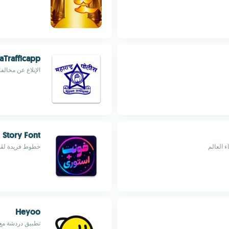
Trafficapp
الإبلاغ عن مخالف
Story Font
 العالم
خطوط فريدة لقَص
Heyoo
تطبيق دردشة مع