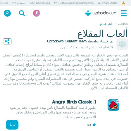
BETA PUBG MOBILE
MY HERO ACADEMIA UNITED SURVIVAL
TOCA BOCA WORLD
تطبيقات VPN
 SHEETS
/
ANDROID
ألعاب المقلاع
ألعاب المقلاع
تم الإنشاء بواسطة
Uptodown Content Team
97 تطبيقات
( آخر تحديث:منذ 2 أشهر )
البحث عن بعض الخيارات الممتعة والترفيهية لاختبار هدفك واستراتيجيتك؟ اكتشف أفضل
اختيار لألعاب النبيلة لأجهزة الأندرويد! تقدم هذه الألعاب تحديات مثيرة حيث تسحب
المقلاع، تستهدف بعناية، وتطلق لتحقيق أهدافك، سواء كان بإسقاط أبراج، إصابة أهداف،
أو حتى التسابق مع الزمن. سواء كنت تستمتع باللعب المنفرد أو التنافس الودي مع
أصدقائك، هناك شيء للجميع في هذه القائمة. تخيل تحقيق أعلى الدرجات مع التفوق على
خصومك في إعداد ممتع للأركيد. انغمس في هذه المغامرات المثيرة وقم بتحسين مهاراتك
أثناء قضاء وقت رائع. جاهز لإتقان فن التصويب المثالي؟ توجه إلى Uptodown وقم بتنزيل
الألعاب المفضلة لديك الآن!
1. Angry Birds Classic
طيور غاضبة كتطلقها بالمقلاع باش تهدم حصون الخنازير بقوة
ودقة. لعبة فيزياء ممتعة فيها مئات المراحل وتخليك تعاود
التحدي وتحسن نقاطك...
4.5
تنزيل