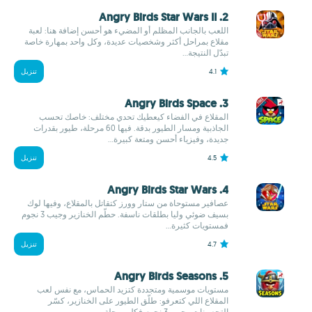
2. Angry Birds Star Wars II
اللعب بالجانب المظلم أو المضيء هو أحسن إضافة هنا: لعبة
مقلاع بمراحل أكثر وشخصيات عديدة، وكل واحد بمهارة خاصة
تبدّل النتيجة...
4.1
تنزيل
3. Angry Birds Space
المقلاع في الفضاء كيعطيك تحدي مختلف: خاصك تحسب
الجاذبية ومسار الطيور بدقة. فيها 60 مرحلة، طيور بقدرات
جديدة، وفيزياء أحسن ومتعة كبيرة...
4.5
تنزيل
4. Angry Birds Star Wars
عصافير مستوحاة من ستار وورز كتقاتل بالمقلاع، وفيها لوك
بسيف ضوئي وليا بطلقات ناسفة. حطّم الخنازير وجيب 3 نجوم
فمستويات كثيرة...
4.7
تنزيل
5. Angry Birds Seasons
مستويات موسمية ومتجددة كتزيد الحماس، مع نفس لعب
المقلاع اللي كتعرفو: طلّق الطيور على الخنازير، كسّر
التحصينات وجيب 3 نجوم فكل مرحلة...