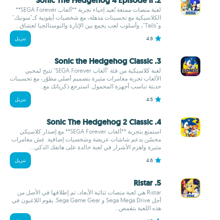
2. Sonic The Hedgehog 4 Episode II
لعبة منصات ممتعة تُعيد إحياء تجربة **ألعاب SEGA Forever**
الكلاسيكية مع تحسينات مذهلة، مع شخصيات أيقونية كـ"سونيك"
و"Tails"، وأسلوب لعب يجمع بين الإثارة والنوستالجيا لعشاق...
4.6
تنزيل
3. Sonic the Hedgehog Classic
لعبة كلاسيكية من فئة "ألعاب SEGA Forever" تتيح لمحبي
الألعاب تجربة مغامرات مثيرة بتصميم أصلي مطوّر، مع تحسينات
حديثة تناسب أجهزة المحمول. استرجع ذكرياتك مع...
4.5
تنزيل
4. Sonic The Hedgehog 2 Classic
استمتع بتجربة **ألعاب SEGA Forever** مع إصدار كلاسيكي
محسّن يدعم شاشات عريضة وشخصيات إضافية. عِش مغامرات
مثيرة واهزم الأشرار في لعبة خالدة على هاتفك الذكي...
4.6
تنزيل
5. Ristar
Ristar هي لعبة منصات ثنائية الأبعاد، تم إطلاقها في الأصل من
أجل Sega Mega Drive و Sega Game Gear. يقوم اللاعبون في
هذه اللعبة بتقمص...