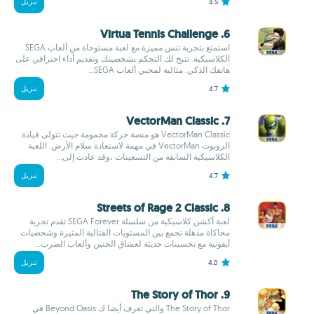
4.5
تنزيل
6. Virtua Tennis Challenge
استمتع بتجربة تنس مميزة مع لعبة مستوحاة من ألعاب SEGA
الكلاسيكية. تتيح لك التحكم بشخصيتك وتقديم أداء احترافي على
هاتفك الذكي. مثالية لمحبي ألعاب SEGA...
4.7
تنزيل
7. VectorMan Classic
VectorMan Classic هو منصة حركة محمومة حيث تتولى قيادة
الروبوت VectorMan في مهمة لاستعادة سلام الأرض. اللعبة
الكلاسيكية السابقة من التسعينات ،وقد عادت إلى...
4.7
تنزيل
8. Streets of Rage 2 Classic
لعبة أكشن كلاسيكية من سلسلة SEGA Forever تقدم تجربة
محاكاة مذهلة تجمع بين المستويات القتالية المثيرة وشخصيات
أيقونية مع تحسينات حديثة لعشاق الحنين وألعاب الضرب...
4.0
تنزيل
9. The Story of Thor
The Story of Thor والتي تعرف أيضا ك Beyond Oasis في