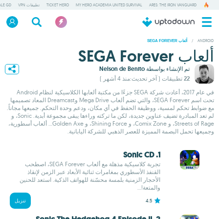
ARES: THE IRON VANGUARD
MY HERO ACADEMIA UNITED SURVIVAL
TICKET HERO
تطبيقات VPN
ALE GD
/
ANDROID
ألعاب SEGA FOREVER
ألعاب SEGA Forever
تم الإنشاء بواسطة
Nelson de Benito
22 تطبيقات
( آخر تحديث:منذ 4 أشهر )
في عام 2017، أعادت شركة SEGA جزءًا من مكتبة ألعابها الكلاسيكية لنظام Android
تحت اسم SEGA Forever، والتي تضم ألعاب Mega Drive وDreamcast المعاد تصميمها
مع ضوابط تحكم لمسية، ووظيفة الحفظ في أي مكان، ودعم وحدة التحكم. جميعها مجاناً.
لم تعد المبادرة تضيف عناوين جديدة، لكن ما تركته وراءها يبقى مجموعة أبدية. Sonic، و
Streets of Rage، و Comix Zone، و Shining Force، و Golden Axe... ألعاب أسطورية،
وجميعها تحمل البصمة المميزة للعصر الذهبي للشركة اليابانية.
1. Sonic CD
تجربة كلاسيكية مذهلة مع ألعاب SEGA Forever، اصطحب
القنفذ الأسطوري بمغامرات ثنائية الأبعاد عبر الزمن لإنقاذ
الأحجار الزمنية بلمسة محسّنة للهواتف الذكية. استعد للحنين
والمتعة!...
4.5
تنزيل