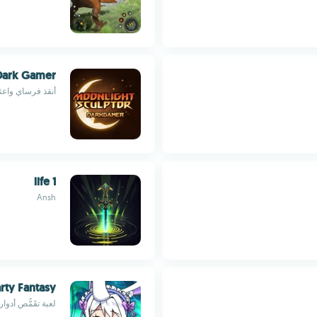
 Dark Gamer
أنقذ فرساي واعثر 
life 1
Ansh
rty Fantasy
لعبة تقَمُّص أدو