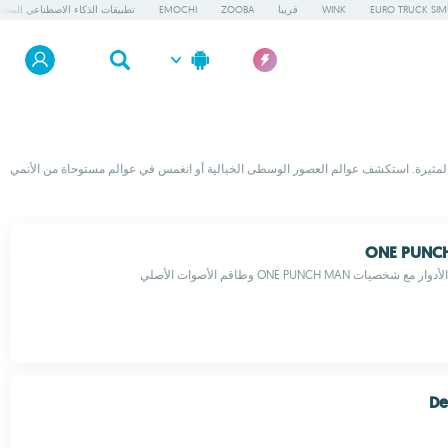
EURO TRUCK SIM
WINK
قريبا
ZOOBA
EMOCHI
تطبيقات الذكاء الاصطناعي المحلي
لق في مغامرات فريدة مع أفضل ألعاب لعب الأدوار المجانية للأندرويد. يتضمن كتالوجنا ألعاب لعب أدوار وحركة في الوقت الحقيقي، وألعاب MMORPG، وألعاب Dungeon Crawlers المثيرة. استكشف عوالم العصور الوسطى الخيالية أو انغمس في عوالم مستوحاة من الأنمي
ONE PUNC
ات ONE PUNCH MAN وطاقم الأصوات الأصلي
De