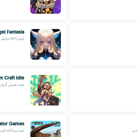
el Fantasia
لعبة RPG خاملة ساحرة برسومات 2.5D ونظام مهارات سماوي
 Craft Idle
لعبة تقمص أدوار 
lator Games
لعبة محاكاة الد