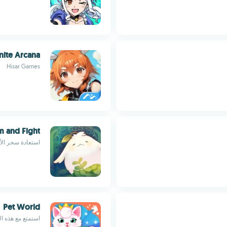
inite Arcana
Hisar Games
 and Fight
استعادة سحر الأ
Pet World
استمتع مع هذه الح