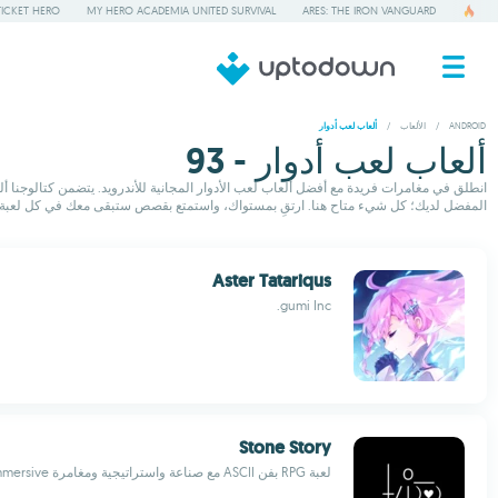
TICKET HERO
MY HERO ACADEMIA UNITED SURVIVAL
ARES: THE IRON VANGUARD
ANDROID
/
الألعاب
/
ألعاب لعب أدوار
ألعاب لعب أدوار - 93
المفضل لديك؛ كل شيء متاح هنا. ارتقِ بمستواك، واستمتع بقصص ستبقى معك في كل لعبة.
Aster Tatariqus
gumi Inc.
Stone Story
لعبة RPG بفن ASCII مع صناعة واستراتيجية ومغامرة immersive