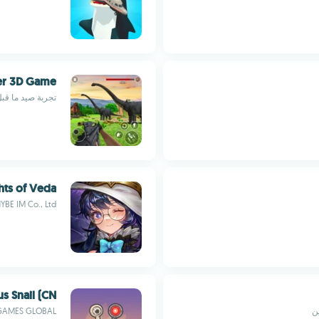
er 3D Game
تجربة صيد ما قبل
hts of Veda
YBE IM Co., Ltd.
 Snail (CN)
ن
GAMES GLOBAL