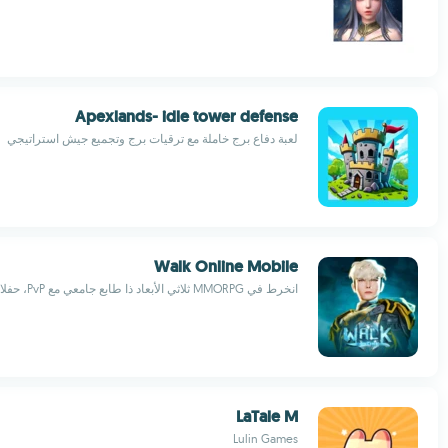
Apexlands- idle tower defense
لعبة دفاع برج خاملة مع ترقيات برج وتجميع جيش استراتيجي
Walk Online Mobile
انخرط في MMORPG ثلاثي الأبعاد ذا طابع جامعي مع PvP، حفلات، ونظام تداول
LaTale M
Lulin Games