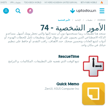
BETA PUBG MOBILE
MY HERO ACADEMIA UNITED SURVIVAL
TOCA BOCA WORLD
تطبيقات VPN
 SHEETS
ANDROID
/
تطبيقات
/
الإنتاجية
/
الأمور الشخصية
الأمور الشخصية - 74
ستجد هنا تطبيقات ربما تستخدمها دون أن تنتبه إليها والتي تجعل يومك أسهل. مساعدو
الذكاء الاصطناعي الذين يجيبون على أي سؤال فورًا، وتطبيقات تأمل للحظات الهدوء، أو
أدوات لتتبع العادات وتحسين صحتك. حدد الأهداف، راقب التقدم، أو حافظ على تنظيم
حياتك في مكان واحد.
RescueTime
تتبع الوقت الذي تقضيه على التطبيقات، المكالمات، و البرامج
Quick Memo
ZenUI, ASUS Computer Inc.