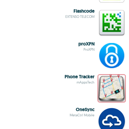
Flashcode
EXTENSO TELECOM
proXPN
ProXPN
Phone Tracker
mAppsTech
OneSync
MetaCtrl Mobile