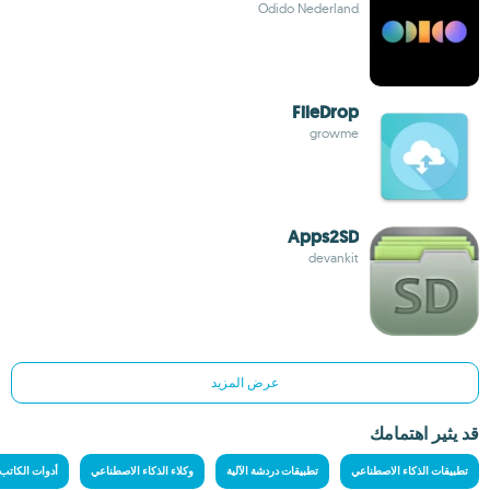
Odido Nederland
FileDrop
growme
Apps2SD
devankit
عرض المزيد
قد يثير اهتمامك
تطبيقات الذكاء الاصطناعي
تطبيقات دردشة الآلية
وكلاء الذكاء الاصطناعي
أدوات الكاتب