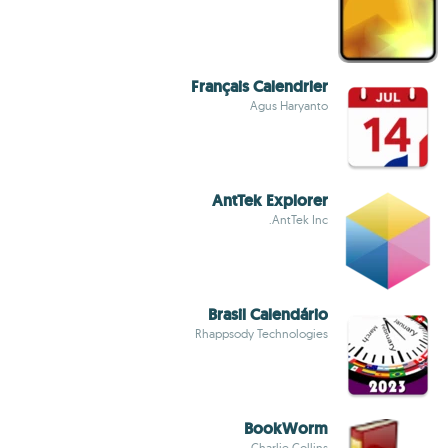
Français Calendrier
Agus Haryanto
AntTek Explorer
AntTek Inc.
Brasil Calendário
Rhappsody Technologies
BookWorm
Charlie Collins