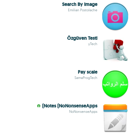
Search By Image
Emilian Postolache
Özgüven Testi
yTech
Pay scale
SamaProgTech
Notes (NoNonsenseApps)
NoNonsenseApps