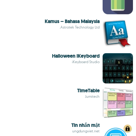
Kamus – Bahasa Malaysia
Astrotek Technology Ltd.
Halloween iKeyboard
iKeyboard Studio
TimeTable
Jumitech
Tin nhắn mật
ungdungviet.net