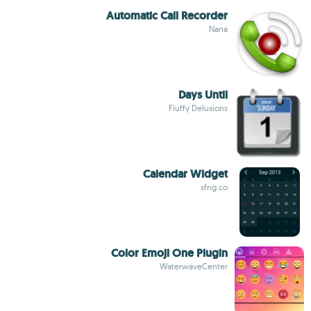
Automatic Call Recorder
Nana
Days Until
Fluffy Delusions
Calendar Widget
sfng.co
Color Emoji One Plugin
WaterwaveCenter