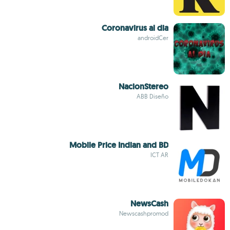
Coronavirus al dia
androidCer
NacionStereo
ABB Diseño
Mobile Price Indian and BD
ICT AR
NewsCash
Newscashpromod