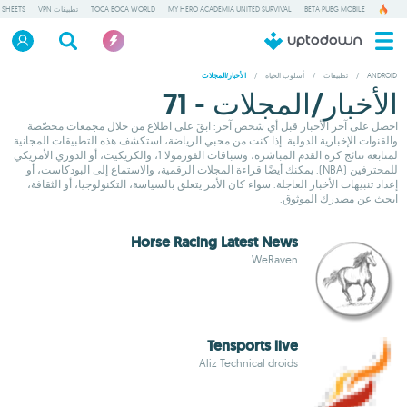
BETA PUBG MOBILE
MY HERO ACADEMIA UNITED SURVIVAL
TOCA BOCA WORLD
تطبيقات VPN
 SHEETS
ANDROID
/
تطبيقات
/
أسلوب الحياة
/
الأخبار/المجلات
الأخبار/المجلات - 71
احصل على آخر الأخبار قبل أي شخص آخر: ابقَ على اطلاع من خلال مجمعات مخصّّصة
والقنوات الإخبارية الدولية. إذا كنت من محبي الرياضة، استكشف هذه التطبيقات المجانية
لمتابعة نتائج كرة القدم المباشرة، وسباقات الفورمولا 1، والكريكيت، أو الدوري الأمريكي
للمحترفين (NBA). يمكنك أيضًا قراءة المجلات الرقمية، والاستماع إلى البودكاست، أو
إعداد تنبيهات الأخبار العاجلة. سواء كان الأمر يتعلق بالسياسة، التكنولوجيا، أو الثقافة،
ابحث عن مصدرك الموثوق.
Horse Racing Latest News
WeRaven
Tensports live
Aliz Technical droids