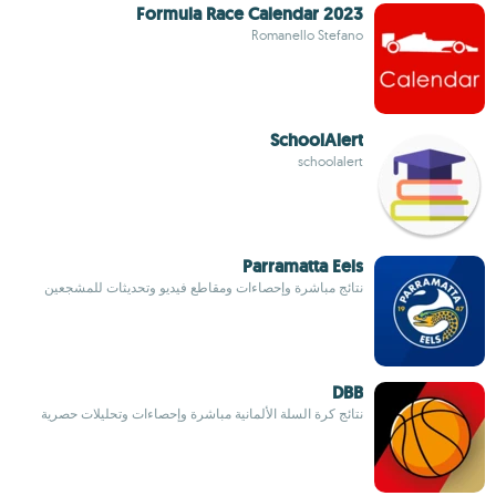
Formula Race Calendar 2023
Romanello Stefano
SchoolAlert
schoolalert
Parramatta Eels
نتائج مباشرة وإحصاءات ومقاطع فيديو وتحديثات للمشجعين
DBB
نتائج كرة السلة الألمانية مباشرة وإحصاءات وتحليلات حصرية