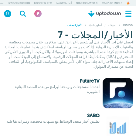
BETA PUBG MOBILE
TOCA BOCA WORLD
ألعاب NARUTO
GOOGLE SHEETS
SENGOKU BUSHIDO
تطبي
ANDROID
/
تطبيقات
/
أسلوب الحياة
/
الأخبار/المجلات
الأخبار/المجلات - 7
احصل على آخر الأخبار قبل أي شخص آخر: ابقَ على اطلاع من خلال مجمعات مخصّّصة
والقنوات الإخبارية الدولية. إذا كنت من محبي الرياضة، استكشف هذه التطبيقات المجانية
لمتابعة نتائج كرة القدم المباشرة، وسباقات الفورمولا 1، والكريكيت، أو الدوري الأمريكي
للمحترفين (NBA). يمكنك أيضًا قراءة المجلات الرقمية، والاستماع إلى البودكاست، أو
إعداد تنبيهات الأخبار العاجلة. سواء كان الأمر يتعلق بالسياسة، التكنولوجيا، أو الثقافة،
ابحث عن مصدرك الموثوق.
FutureTV
أحدث المستجدات وبرمجة البرامج من هذه المنصة اللبنانية
الشهيرة
SABQ
تطبيق أخبار متعدد الوسائط مع تنبيهات مخصصة وميزات تفاعلية