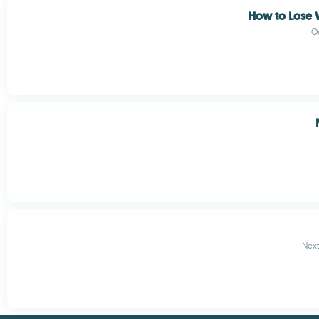
How to Lose 
O
Next