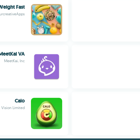
Weight Fast
urcreativeApps
MeetKai VA
MeetKai, Inc
Calo
 Vision Limited