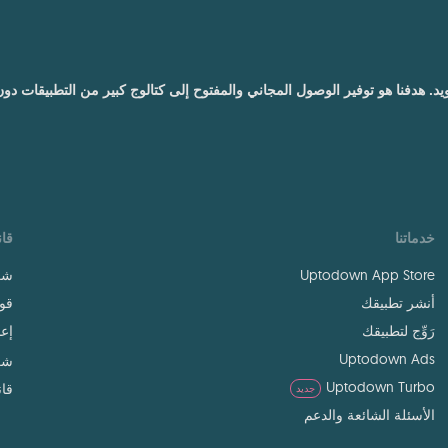
درويد. هدفنا هو توفير الوصول المجاني والمفتوح إلى كتالوج كبير من التطبيقات د
خدماتنا
قان
Uptodown App Store
شر
أنشر تطبيقك
قوا
رَوِّج لتطبيقك
إعد
Uptodown Ads
شر
Uptodown Turbo
قان
جديد
الأسئلة الشائعة والدعم