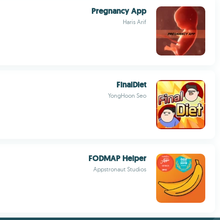
Pregnancy App
Haris Arif
FinalDiet
YongHoon Seo
FODMAP Helper
Appstronaut Studios