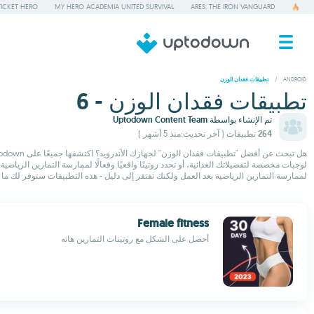
TICKET HERO
MY HERO ACADEMIA UNITED SURVIVAL
ARES: THE IRON VANGUARD
/
ANDROID
تطبيقات فقدان الوزن
تطبيقات فقدان الوزن - 6
تم الإنشاء بواسطة
Uptodown Content Team
264 تطبيقات
( آخر تحديث:منذ 5 أشهر )
لوجبات مخصصة لتفضيلاتك الغذائية، أو تحدد روتينًا واقعيًا وفعالًا لممارسة التمارين الري
لممارسة التمارين الرياضية بعد العمل ولكنك تفتقر إلى دليل - هذه التطبيقات ستوفر لك ما تحتاجه. استكشف وقم بتنزيل أف
Female fitness
أحصل على الشكل مع روتينات التمارين هاته