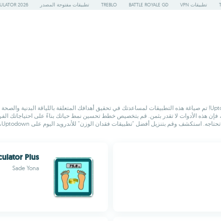
تطبيقات VPN
BATTLE ROYALE GD
TREBLO
تطبيقات مفتوحة المصدر
ULATOR 2026
هل تبحث عن أفضل "تطبيقات فقدان الوزن" لجهازك الأندرويد؟ اكتشفها جميعًا على Uptodown! تم صياغة هذه التطبيقات لمساعدتك في تحقيق أ
اضية، فإن هذه الأدوات لا تقدر بثمن. قم بتخصيص خطط تحسين نمط حياتك بناءً على احتياجاتك ا
ضل "تطبيقات فقدان الوزن" للأندرويد اليوم على Uptodown، ودعها تكون رفيقك في رحلتك نحو حياة أكثر صحة!
culator Plus
Sade Yona