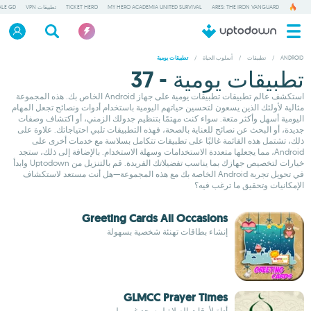
ARES: THE IRON VANGUARD
MY HERO ACADEMIA UNITED SURVIVAL
TICKET HERO
تطبيقات VPN
ALE GD
ANDROID
/
تطبيقات
/
أسلوب الحياة
/
تطبيقات يومية
تطبيقات يومية - 37
استكشف عالم تطبيقات تطبيقات يومية على جهاز Android الخاص بك. هذه المجموعة
مثالية لأولئك الذين يسعون لتحسين حياتهم اليومية باستخدام أدوات ونصائح تجعل المهام
اليومية أسهل وأكثر متعة. سواء كنت مهتمًا بتنظيم جدولك الزمني، أو اكتشاف وصفات
جديدة، أو البحث عن نصائح للعناية بالصحة، فهذه التطبيقات تلبي احتياجاتك. علاوة على
ذلك، تشتمل هذه القائمة غالبًا على تطبيقات تتكامل بسلاسة مع خدمات أخرى على
Android، مما يجعلها متعددة الاستخدامات وسهلة الاستخدام. بالإضافة إلى ذلك، ستجد
خيارات لتخصيص جهازك بما يناسب تفضيلاتك الفريدة. قم بالتنزيل من Uptodown وابدأ
في تحويل تجربة Android الخاصة بك مع هذه المجموعة—هل أنت مستعد لاستكشاف
الإمكانيات وتحقيق ما ترغب فيه؟
Greeting Cards All Occasions
إنشاء بطاقات تهنئة شخصية بسهولة
GLMCC Prayer Times
أداة لأوقات الصلاة لمسجد غرين لين