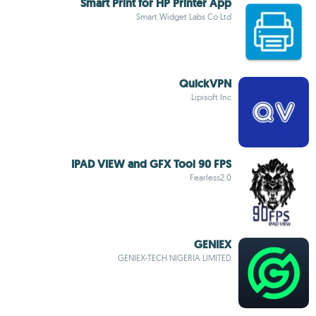
Smart Print for HP Printer App
Smart Widget Labs Co Ltd
QuickVPN
Lipisoft Inc.
IPAD VIEW and GFX Tool 90 FPS
Fearless2.0
GENIEX
GENIEX-TECH NIGERIA LIMITED