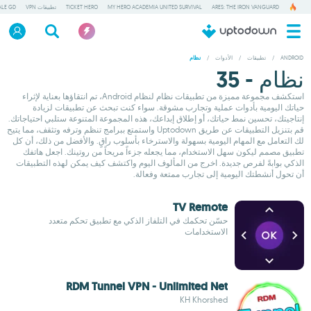
ARES: THE IRON VANGUARD
MY HERO ACADEMIA UNITED SURVIVAL
TICKET HERO
تطبيقات VPN
ALE GD
ANDROID
/
تطبيقات
/
الأدوات
/
نظام
نظام - 35
استكشف مجموعة مميزة من تطبيقات نظام لنظام Android، تم انتقاؤها بعناية لإثراء
حياتك اليومية بأدوات عملية وتجارب مشوقة. سواء كنت تبحث عن تطبيقات لزيادة
إنتاجيتك، تحسين نمط حياتك، أو إطلاق إبداعك، هذه المجموعة المتنوعة ستلبي احتياجاتك.
قم بتنزيل التطبيقات عن طريق Uptodown واستمتع ببرامج تنظم وترفه وتثقف، مما يتيح
لك التعامل مع المهام اليومية بسهولة والاسترخاء بأسلوب راقٍ. والأفضل من ذلك، أن كل
تطبيق مصمم ليكون سهل الاستخدام، مما يجعله جزءاً مريحاً من روتينك. اجعل هاتفك
الذكي بوابةً لفرص جديدة. اخرج من المألوف اليوم واكتشف كيف يمكن لهذه التطبيقات
أن تحول أنشطتك اليومية إلى تجارب ممتعة وفعالة.
TV Remote
حسّن تحكمك في التلفاز الذكي مع تطبيق تحكم متعدد
الاستخدامات
RDM Tunnel VPN - Unlimited Net
KH Khorshed