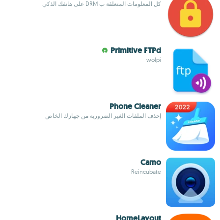
كل المعلومات المتعلقة ب DRM على هاتفك الذكي
Primitive FTPd
wolpi
Phone Cleaner
إحذف الملفات الغير الضرورية من جهازك الخاص
Camo
Reincubate
HomeLayout