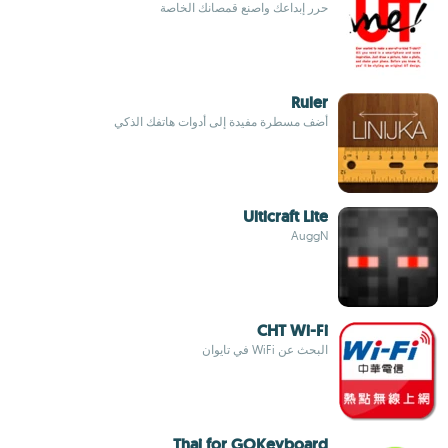
حرر إبداعك واصنع قمصانك الخاصة
Ruler
أضف مسطرة مفيدة إلى أدوات هاتفك الذكي
Ulticraft Lite
AuggN
CHT Wi-Fi
البحث عن WiFi في تايوان
Thai for GOKeyboard