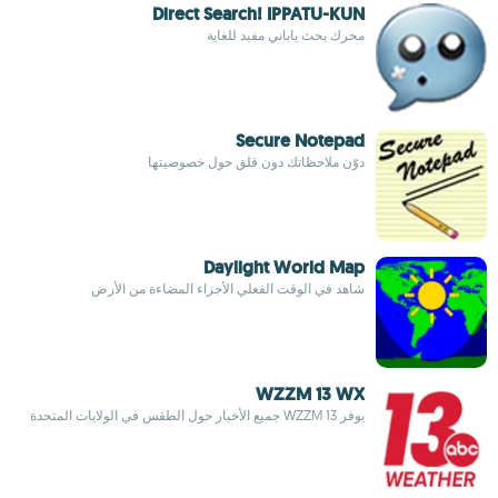
Direct Search! IPPATU-KUN
محرك بحث ياباني مفيد للغاية
Secure Notepad
دوّن ملاحظاتك دون قلق حول خصوصيتها
Daylight World Map
شاهد في الوقت الفعلي الأجزاء المضاءة من الأرض
WZZM 13 WX
يوفر WZZM 13 جميع الأخبار حول الطقس في الولايات المتحدة