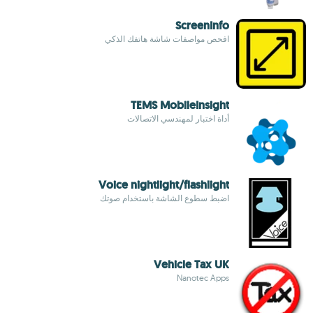
ScreenInfo
افحص مواصفات شاشة هاتفك الذكي
TEMS MobileInsight
أداة اختبار لمهندسي الاتصالات
Voice nightlight/flashlight
اضبط سطوع الشاشة باستخدام صوتك
Vehicle Tax UK
Nanotec Apps