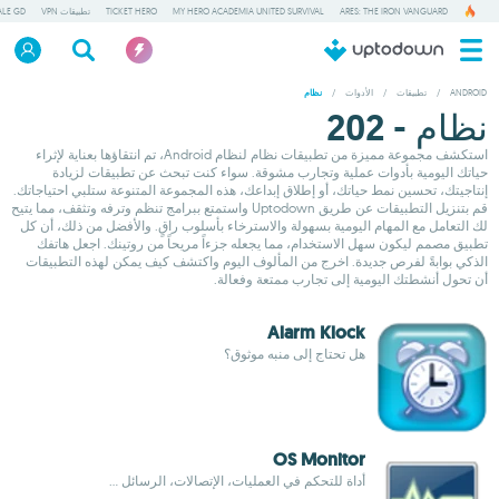
ARES: THE IRON VANGUARD
MY HERO ACADEMIA UNITED SURVIVAL
TICKET HERO
تطبيقات VPN
ALE GD
ANDROID
/
تطبيقات
/
الأدوات
/
نظام
نظام - 202
استكشف مجموعة مميزة من تطبيقات نظام لنظام Android، تم انتقاؤها بعناية لإثراء
حياتك اليومية بأدوات عملية وتجارب مشوقة. سواء كنت تبحث عن تطبيقات لزيادة
إنتاجيتك، تحسين نمط حياتك، أو إطلاق إبداعك، هذه المجموعة المتنوعة ستلبي احتياجاتك.
قم بتنزيل التطبيقات عن طريق Uptodown واستمتع ببرامج تنظم وترفه وتثقف، مما يتيح
لك التعامل مع المهام اليومية بسهولة والاسترخاء بأسلوب راقٍ. والأفضل من ذلك، أن كل
تطبيق مصمم ليكون سهل الاستخدام، مما يجعله جزءاً مريحاً من روتينك. اجعل هاتفك
الذكي بوابةً لفرص جديدة. اخرج من المألوف اليوم واكتشف كيف يمكن لهذه التطبيقات
أن تحول أنشطتك اليومية إلى تجارب ممتعة وفعالة.
Alarm Klock
هل تحتاج إلى منبه موثوق؟
OS Monitor
أداة للتحكم في العمليات، الإتصالات، الرسائل ...