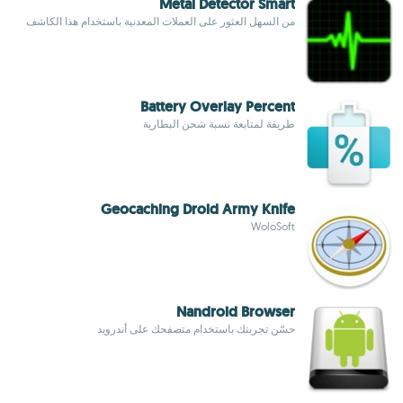
Metal Detector Smart
من السهل العثور على العملات المعدنية باستخدام هذا الكاشف
Battery Overlay Percent
طريقة لمتابعة نسبة شحن البطارية
Geocaching Droid Army Knife
WoloSoft
Nandroid Browser
حسّن تجربتك باستخدام متصفحك على أندرويد