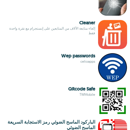
Cleaner
إلغاء متابعة الآلاف من المتابعين على إنستجرام مع نقرة واحدة
فقط
Wep passwords
celioapps
QRcode Safe
TWMobile
الباركود الماسح الضوئي رمز الاستجابة السريعة
الماسح الضوئي