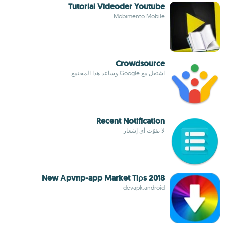
Tutorial Videoder Youtube
Mobimento Mobile
Crowdsource
اشتغل مع Google وساعد هذا المجتمع
Recent Notification
لا تفوّت أي إشعار
New А⁣⁣p⁣⁣v⁣⁣n⁣⁣p-app Market Tiρs 2018
devapk.android