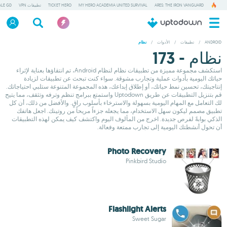
ARES: THE IRON VANGUARD
MY HERO ACADEMIA UNITED SURVIVAL
TICKET HERO
تطبيقات VPN
ALE GD
ANDROID
/
تطبيقات
/
الأدوات
/
نظام
نظام - 173
استكشف مجموعة مميزة من تطبيقات نظام لنظام Android، تم انتقاؤها بعناية لإثراء
حياتك اليومية بأدوات عملية وتجارب مشوقة. سواء كنت تبحث عن تطبيقات لزيادة
إنتاجيتك، تحسين نمط حياتك، أو إطلاق إبداعك، هذه المجموعة المتنوعة ستلبي احتياجاتك.
قم بتنزيل التطبيقات عن طريق Uptodown واستمتع ببرامج تنظم وترفه وتثقف، مما يتيح
لك التعامل مع المهام اليومية بسهولة والاسترخاء بأسلوب راقٍ. والأفضل من ذلك، أن كل
تطبيق مصمم ليكون سهل الاستخدام، مما يجعله جزءاً مريحاً من روتينك. اجعل هاتفك
الذكي بوابةً لفرص جديدة. اخرج من المألوف اليوم واكتشف كيف يمكن لهذه التطبيقات
أن تحول أنشطتك اليومية إلى تجارب ممتعة وفعالة.
Photo Recovery
Pinkbird Studio
Flashlight Alerts
Sweet Sugar