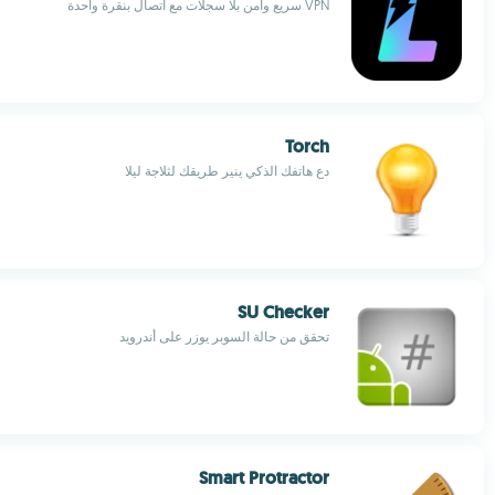
VPN سريع وآمن بلا سجلات مع اتصال بنقرة واحدة
Torch
دع هاتفك الذكي ينير طريقك لثلاجة ليلا
SU Checker
تحقق من حالة السوبر يوزر على أندرويد
Smart Protractor