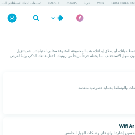
EURO TRUCK SIM
WINK
قريبا
ZOOBA
EMOCHI
تطبيقات الذكاء الاصطناعي المحلي
ادة إنتاجيتك، تحسين نمط حياتك، أو إطلاق إبداعك، هذه المجموعة المتنوعة ستلبي احتياجاتك. قم بتنزيل
 مصمم ليكون سهل الاستخدام، مما يجعله جزءاً مريحاً من روتينك. اجعل هاتفك الذكي بوابةً لفرص
يقات والوسائط بحماية خصوصية متقدمة
Wifi Ar
لتحسين إشارة الواي فاي وشبكات الجيل الخامس