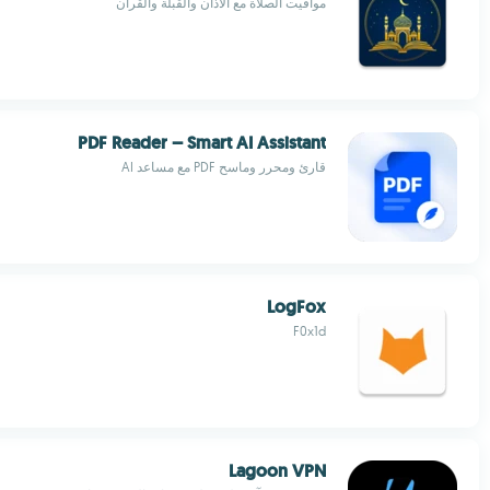
مواقيت الصلاة مع الأذان والقبلة والقرآن
PDF Reader – Smart AI Assistant
قارئ ومحرر وماسح PDF مع مساعد AI
LogFox
F0x1d
Lagoon VPN