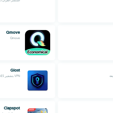
استشر القرآن دو
Qmove
Qmove
Glost
عة
VPN بتشفير AES ‏256 بت، بلا سجلات، وخوادم عالمية
Clapspot