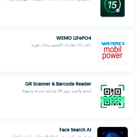
WEMO LiFePO4
راقب أداء بطاريات الليثيوم ببيانات فورية
QR Scanner & Barcode Reader
امسح وأنشئ رموز QR وباركود بسرعة وسهولة
Face Search AI
تعرف على الصور عبر الذكاء الاصطناعي للبحث العكسي