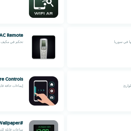
 AC Remote
ا في سوريا
تحكم في مكيف gree عن بعد بإعدادات مخصصة
re Controls
وارئ
إيماءات حافة قا
#Clock Live Wallpaper
ساعات قابلة للت