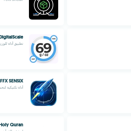
DigitalScale
تطبيق أداة للوزن الد
FFX SENSIX
أداة تكتيكية لتح
Holy Quran