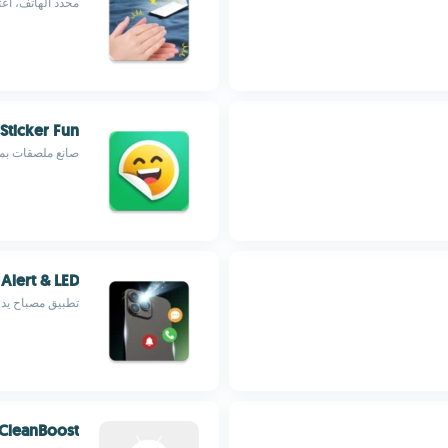
محدد الهاتف، اعث
Sticker Fun
صانع ملصقات بمز
 Alert & LED
تطبيق مصباح يدوي مع شعلة
CleanBoost