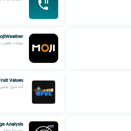
ojiWeather
توقعات طقس دقيق
Fruit Values
أداة تداول لبكس
ge Analysis
Felix Sinclair