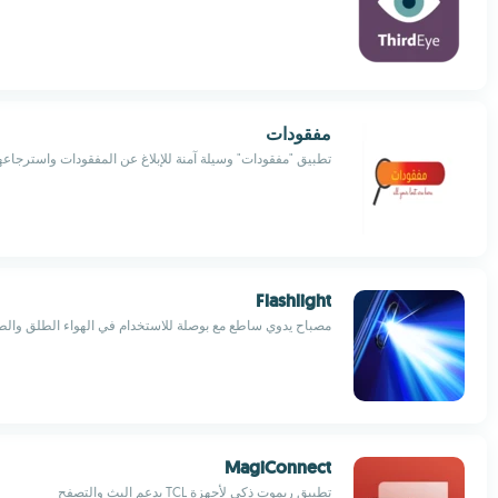
مفقودات
تطبيق "مفقودات" وسيلة آمنة للإبلاغ عن المفقودات واسترجاعه
Flashlight
مصباح يدوي ساطع مع بوصلة للاستخدام في الهواء الطلق والط
MagiConnect
تطبيق ريموت ذكي لأجهزة TCL يدعم البث والتصفح