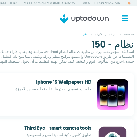
TICKET HERO
MY HERO ACADEMIA UNITED SURVIVAL
ARES: THE IRON VANGUARD
ANDROID
/
تطبيقات
/
الأدوات
/
نظام
نظام - 150
استكشف مجموعة مميزة من تطبيقات نظام ل
التطبيقات عن طريق Uptodown واستمتع ببرامج تنظم وترفه وتثقف، 
جديدة. اخرج من المألوف اليوم واكتشف كيف يمكن لهذه التطبيقات أن تحول أنشطتك اليومية
Iphone 15 Wallpapers HD
خلفيات بتصميم آيفون عالية الدقة لتخصيص الأجهزة
Third Eye - smart camera tools
تطبيق كاميرا ذكية لحماية الأمن والخصوصية