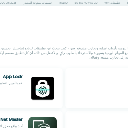
تطبيقات VPN
BATTLE ROYALE GD
TREBLO
تطبيقات مفتوحة المصدر
ULATOR 2026
نظام Android، تم انتقاؤها بعناية لإثراء حياتك اليومية بأدوات عملية وتجارب مشوقة. سواء كنت تبحث عن تطبيقات لزي
مما يتيح لك التعامل مع المهام اليومية بسهولة والاسترخاء بأسلوب راقٍ. والأفضل من ذلك، أن كل تطبيق
 إلى تجارب ممتعة وفعالة.
App Lock
قم بتأمين التطب
 Net Master
أداة واقع معزز 