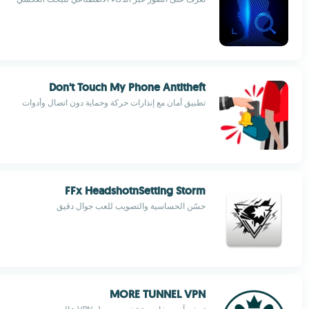
Don't Touch My Phone Antitheft
تطبيق أمان مع إنذارات حركة وحماية دون اتصال وأدوات
FFx HeadshotnSetting Storm
حسّن الحساسية والتصويب للعب جوال دقيق
MORE TUNNEL VPN