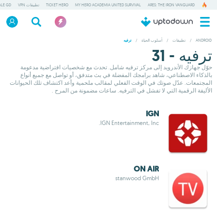
ARES: THE IRON VANGUARD
MY HERO ACADEMIA UNITED SURVIVAL
TICKET HERO
تطبيقات VPN
ALE GD
ANDROID
/
تطبيقات
/
أسلوب الحياة
/
ترفيه
ترفيه - 31
حوّل جهازك الأندرويد إلى مركز ترفيه شامل. تحدث مع شخصيات افتراضية مدعومة
بالذكاء الاصطناعي، شاهد برامجك المفضلة في بث متدفق، أو تواصل مع جميع أنواع
المجتمعات. عدّل صوتك في الوقت الفعلي لمقالب ملحمية وأعد اكتشاف تلك الحيوانات
الأليفة الرقمية التي لا تفشل في الترفيه. ساعات مضمونة من المرح .
IGN
IGN Entertainment, Inc.
ON AIR
stanwood GmbH