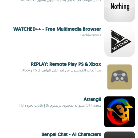
WATCHED++ - Free Multimedia Browser
Hachiyomers
REPLAY: Remote Play PS & Xbox
بث ألعاب الكونسول عن بُعد على الهاتف لـ PS وXbox
Atrangii
منصة OTT متنوعة بمحتوى بريميوم بلا إعلانات بجودة HD
Senpai Chat - AI Characters