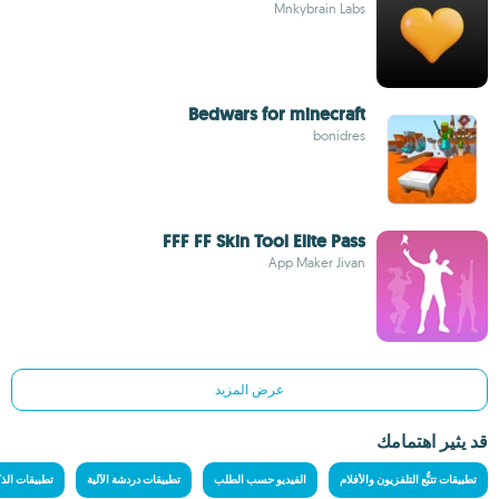
Mnkybrain Labs
Bedwars for minecraft
bonidres
FFF FF Skin Tool Elite Pass
App Maker Jivan
عرض المزيد
قد يثير اهتمامك
تطبيقات تتبُّع التلفزيون والأفلام
الفيديو حسب الطلب
تطبيقات دردشة الآلية
تطبيقات الذ