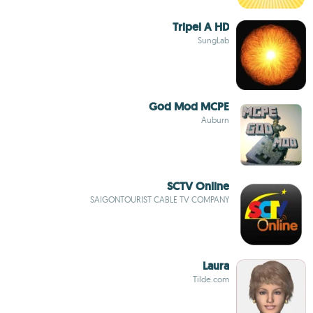
Tripel A HD
SungLab
God Mod MCPE
Auburn
SCTV Online
SAIGONTOURIST CABLE TV COMPANY
Laura
Tilde.com