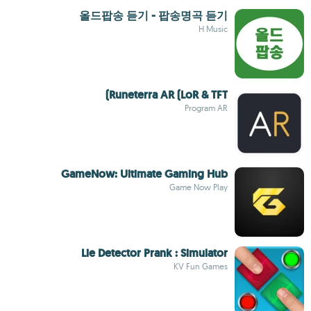
올드팝송 듣기 - 팝송명곡 듣기
H Music
Runeterra AR (LoR & TFT)
Program AR
GameNow: Ultimate Gaming Hub
Game Now Play
Lie Detector Prank : Simulator
KV Fun Games