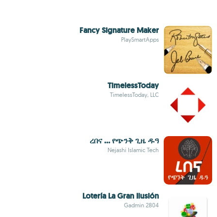
Fancy Signature Maker
PlaySmartApps
TimelessToday
TimelessToday, LLC
ረበና … የጭንቅ ጊዜ ዱዓ
Nejashi Islamic Tech
Lotería La Gran Ilusión
Gadmin 2804