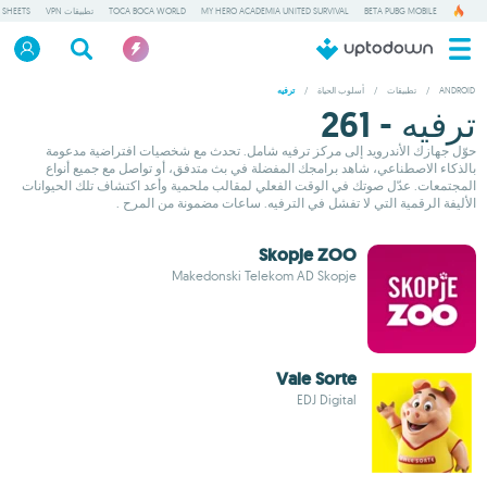
BETA PUBG MOBILE
MY HERO ACADEMIA UNITED SURVIVAL
TOCA BOCA WORLD
تطبيقات VPN
 SHEETS
ANDROID
/
تطبيقات
/
أسلوب الحياة
/
ترفيه
ترفيه - 261
حوّل جهازك الأندرويد إلى مركز ترفيه شامل. تحدث مع شخصيات افتراضية مدعومة
بالذكاء الاصطناعي، شاهد برامجك المفضلة في بث متدفق، أو تواصل مع جميع أنواع
المجتمعات. عدّل صوتك في الوقت الفعلي لمقالب ملحمية وأعد اكتشاف تلك الحيوانات
الأليفة الرقمية التي لا تفشل في الترفيه. ساعات مضمونة من المرح .
Skopje ZOO
Makedonski Telekom AD Skopje
Vale Sorte
EDJ Digital