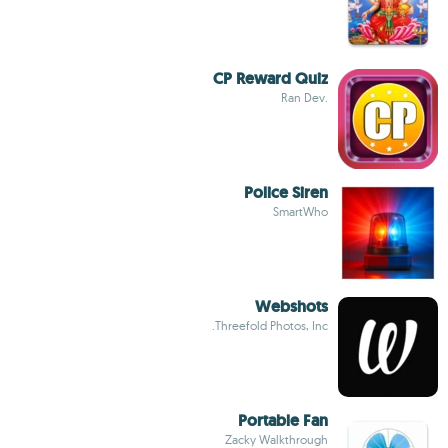
CP Reward Quiz
.Ran Dev
Police Siren
SmartWho
Webshots
Threefold Photos, Inc.
Portable Fan
Zacky Walkthrough