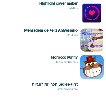
Highlight cover maker
MkBits
Mensagem de Feliz Aniversário
DevJado
Morocco Funny
Studio BabDreams
Ladies-First הכרויות לזוגיות
Barak Am Shalem