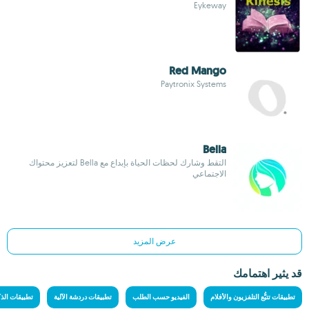
Eykeway
Red Mango
Paytronix Systems
Bella
التقط وشارك لحظات الحياة بإبداع مع Bella لتعزيز محتواك
الاجتماعي
عرض المزيد
قد يثير اهتمامك
تطبيقات تتبُّع التلفزيون والأفلام
الفيديو حسب الطلب
تطبيقات دردشة الآلية
تطبيقات الذ