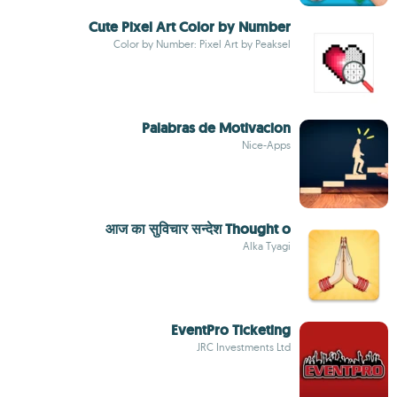
Cute Pixel Art Color by Number
Color by Number: Pixel Art by Peaksel
Palabras de Motivacion
Nice-Apps
आज का सुविचार सन्देश Thought o
Alka Tyagi
EventPro Ticketing
JRC Investments Ltd