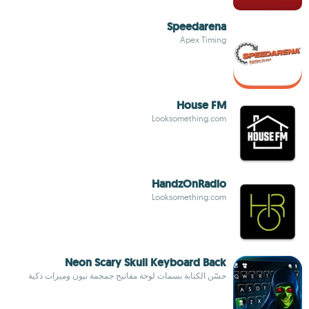
Speedarena
Apex Timing
House FM
Looksomething.com
HandzOnRadio
Looksomething.com
Neon Scary Skull Keyboard Back
حسّن الكتابة بسمات لوحة مفاتيح جمجمة نيون وميزات ذكية