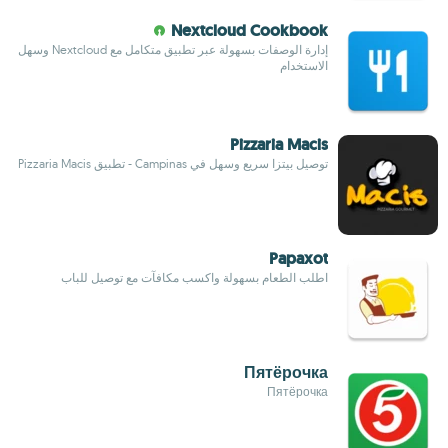
Nextcloud Cookbook
إدارة الوصفات بسهولة عبر تطبيق متكامل مع Nextcloud وسهل
الاستخدام
Pizzaria Macis
توصيل بيتزا سريع وسهل في Campinas - تطبيق Pizzaria Macis
Papaxot
اطلب الطعام بسهولة واكسب مكافآت مع توصيل للباب
Пятёрочка
Пятёрочка