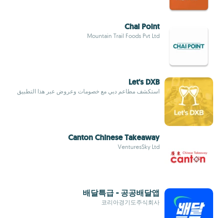
Chai Point
Mountain Trail Foods Pvt Ltd
Let's DXB
استكشف مطاعم دبي مع خصومات وعروض عبر هذا التطبيق
Canton Chinese Takeaway
VenturesSky Ltd
배달특급 - 공공배달앱
코리아경기도주식회사