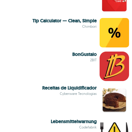
Tip Calculator — Clean, Simple
Chimbori
BonGustaio
2BIT
Receitas de Liquidificador
Cyberware Tecnologias
Lebensmittelwarnung
Codefabrik