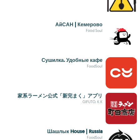
АйСАН | Кемерово
Fооd Soul
Сушилка. Удобные кафе
FoodSoul
家系ラーメン公式「新完まく」アプリ
GIFUTO, K.K.
Шашлык House | Russia
FoodSoul