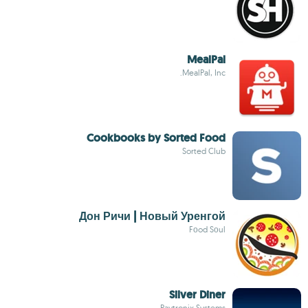
MealPal
MealPal, Inc.
Cookbooks by Sorted Food
Sorted Club
Дон Ричи | Новый Уренгой
Fоod Sоul
Silver Diner
Paytronix Systems