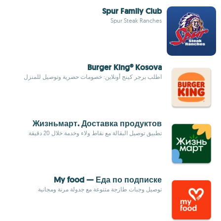
Spur Family Club
Spur Steak Ranches
Burger King® Kosova
اطلب برجر كينج أونلاين: خصومات حصرية وتوصيل للمنزل
Жизньмарт. Доставка продуктов
تطبيق توصيل البقالة مع نقاط ولاء وخدمة خلال 20 دقيقة
My food — Еда по подписке
توصيل وجبات طازجة متنوعة مع جدولة مرنة ومجانية