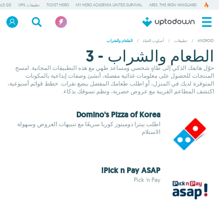
ARES: THE IRON VANGUARD
MY HERO ACADEMIA UNITED SURVIVAL
TICKET HERO
تطبيقات VPN
ALE GD
ANDROID
/
تطبيقات
/
أسلوب الحياة
/
الطعام والشراب
الطعام والشراب - 3
حوّل هاتفك الذكي إلى طاهٍ شخصي ومساعد طهي مع هذه التطبيقات المجانية. امسح
المنتجات للحصول على معلومات غذائية مفصلة، أنشئ وصفات إبداعية بالمكونات
المتوفرة لديك في المنزل، أو اطلب طعامك المفضل ببضع نقرات. خطط قوائم أسبوعية،
اكتشف المطاعم القريبة مع عروض حصرية، ونظم تسوقك بذكاء.
Domino's Pizza of Korea
اطلب بيتزا دومينوز كوريا سريعًا مع تنبيهات العروض وسهولة
الاستلام
Pick n Pay ASAP!
Pick 'n Pay