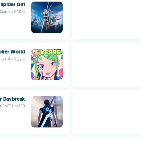
Spider Girl
Starplay DMCC
 Joker World
حاول البقاء في ه
r Daybreak
CRAFT LIMITED