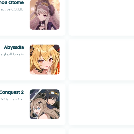
ahou Otome
active CO.,LTD.
Abyssdia
ضع حداً للدمار م
 Conquest 2
لعبة حماسية تعتم