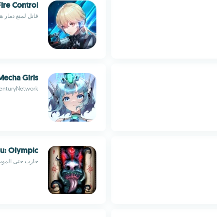
 Fire Control
قاتل لمنع دمار ه
Mecha Girls
enturyNetwork
lu: Olympic
حارب حتى الموت ف