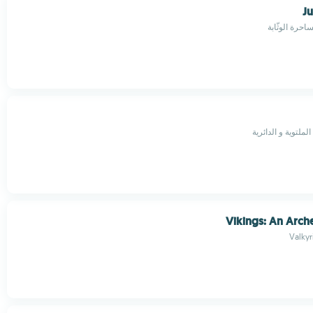
J
احرة الوثّابة
لملتوية و الدائرية
Vikings: An Arch