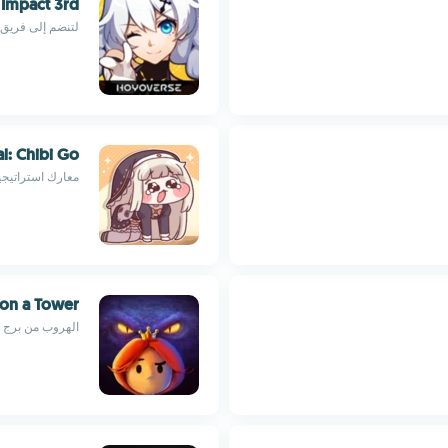
 Impact 3rd
لتنضم إلى فريق 
al: Chibi Go
معارك استراتيج
on a Tower
الهروب من برج 