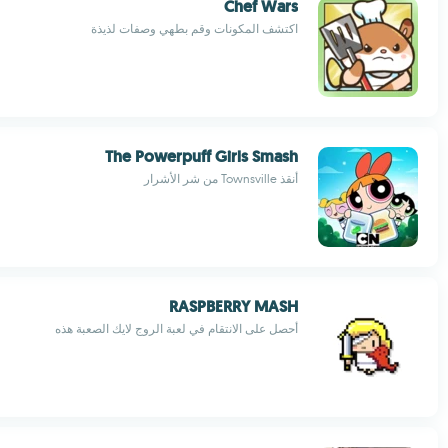
Chef Wars
اكتشف المكونات وقم بطهي وصفات لذيذة
The Powerpuff Girls Smash
أنقذ Townsville من شر الأشرار
RASPBERRY MASH
أحصل على الانتقام في لعبة الروج لايك الصعبة هذه