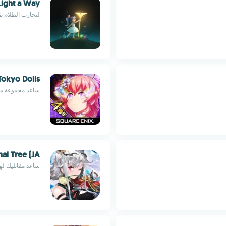
Light a Way
لتحارب الظلام بق
Tokyo Dolls
ساعد مجموعة من ا
nal Tree (JA)
ساعد مقاتليك له