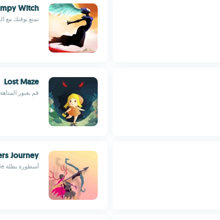
umpy Witch
تمتع بوقتك مع الس
Lost Maze
قم بعبور المتاهة ا
ers Journey
أسطورة بطلة Valkyrie