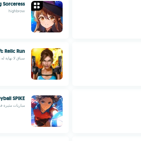
g Sorceress
highbrow
t: Relic Run
سباق لا نهاية له من Raider
eyball SPIKE
مباريات مثيرة ف