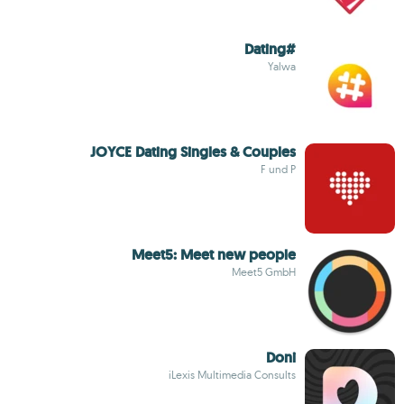
#Dating
Yalwa
JOYCE Dating Singles & Couples
F und P
Meet5: Meet new people
Meet5 GmbH
Doni
iLexis Multimedia Consults