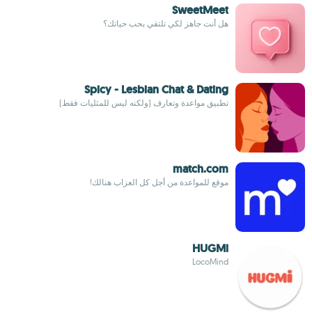
SweetMeet
هل أنت جاهز لكي تلتقي بحب حياتك؟
Spicy - Lesbian Chat & Dating
تطبيق مواعدة وتعارف (ولكنه ليس للمثليات فقط)
match.com
موقع للمواعدة من أجل كل العزاب هنالك!
HUGMi
LocoMind