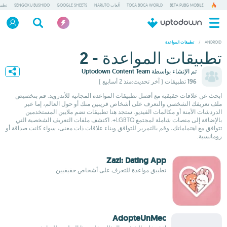
BETA PUBG MOBILE
TOCA BOCA WORLD
ألعاب NARUTO
GOOGLE SHEETS
SENGOKU BUSHIDO
تطبي
/
ANDROID
تطبيقات المواعدة
تطبيقات المواعدة - 2
تم الإنشاء بواسطة
Uptodown Content Team
196 تطبيقات
( آخر تحديث:منذ 2 أسابيع )
ابحث عن علاقات حقيقية مع أفضل تطبيقات المواعدة المجانية للأندرويد. قم بتخصيص
ملف تعريفك الشخصي والتعرف على أشخاص قريبين منك أو حول العالم، إما عبر
الدردشات الآمنة أو مكالمات الفيديو. ستجد هنا تطبيقات تضم ملايين المستخدمين
بالإضافة إلى منصات شاملة لمجتمع LGBTQ+. اكتشف ملفات التعريف الشخصية التي
تتوافق مع اهتماماتك، وقم بالتمرير للتوافق وبناء علاقات ذات معنى، سواء كانت صداقة أو
رومانسية.
Zazi: Dating App
تطبيق مواعدة للتعرف على أشخاص حقيقيين
AdopteUnMec