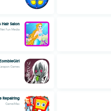
 Hair Salon
Net Fun Media
ZombieGirl
Karapon.Games
e Repairing
GameiMax