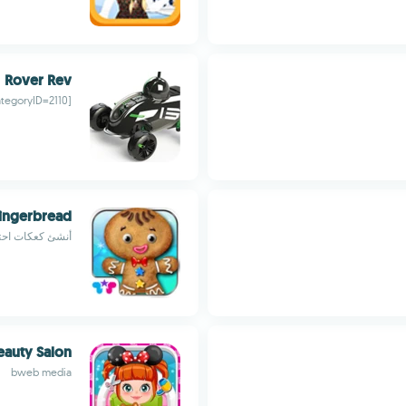
Rover Rev
[floatingCategoryID=2110]تطبيق تحكم عن بعد[؍floatingCategoryID] للمركبات التجسسية
ingerbread
أنشئ كعكات احتفا
eauty Salon
bweb media