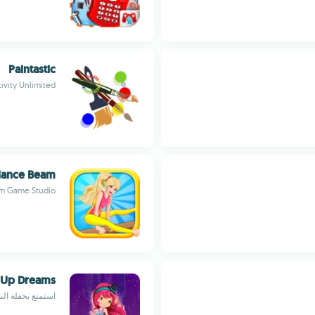
Paintastic
ivity Unlimited
lance Beam
am Game Studio
s Up Dreams
استمتع بحفلة الن