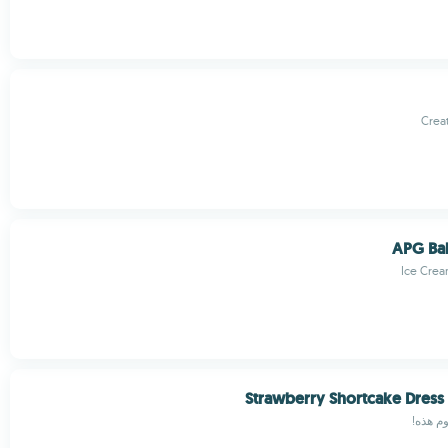
Creat
APG Ba
Ice Cre
Strawberry Shortcake Dres
وم هذه!