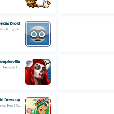
Nexus Droid
تطبيق للتقليد ال
ampireville
Nevosoft Inc
rl Dress up
rtual Host S.R.L