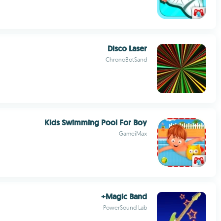
Disco Laser
ChronoBotSand
Kids Swimming Pool For Boy
GameiMax
Magic Band+
PowerSound Lab