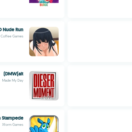
34D Nude Run
Coffee Games
DMW(alt)
Made My Day
h Stampede
Xform Games