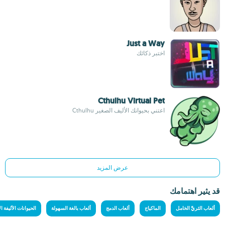
Just a Way
اختبر ذكائك
Cthulhu Virtual Pet
اعتني بحيوانك الأليف الصغير Cthulhu
عرض المزيد
قد يثير اهتمامك
ألعاب الثريِّ الخامل
الماكياج
ألعاب الدمج
ألعاب بالغة السهولة
الحيوانات الأليفة ا