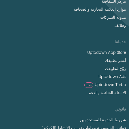
مركز الشفافية
موارد العلامة التجارية والصحافة
مدونة الشركات
وظائف
خدماتنا
Uptodown App Store
أنشر تطبيقك
رَوِّج لتطبيقك
Uptodown Ads
Uptodown Turbo
جديد
الأسئلة الشائعة والدعم
قانوني
شروط الخدمة للمستخدمين
قوانين الخصوصية وملفات تعريف الارتباط (الكوكيز)