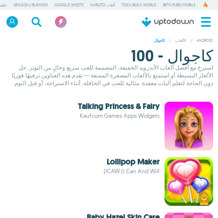
BETA PUBG MOBILE
TOCA BOCA WORLD
ألعاب NARUTO
GOOGLE SHEETS
SENGOKU BUSHIDO
تطبي
ANDROID
/
الألعاب
/
كاجوال
كاجوال - 100
استرخِ مع أفضل ألعاب الأندرويد الخفيفة، المصممة للعب سريع وخالٍ من التوتر. حل
الألغاز البسيطة أو استمتع بالألعاب المصغرة الممتعة — تقدم هذه العناوين ترفيهًا فوريًا
دون الحاجة لتعلم آليات معقدة. مثالية للعب في الحافلة، أثناء الاستراحة، أو قبل النوم.
Talking Princess & Fairy
Kaufcom Games Apps Widgets
Lollipop Maker
ICAW (I Can And Will)
Baby Hazel Skin Care