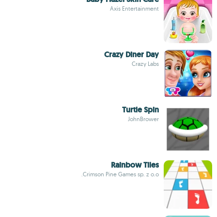
Axis Entertainment
Crazy Diner Day
Crazy Labs
Turtle Spin
JohnBrower
Rainbow Tiles
Crimson Pine Games sp. z o.o.