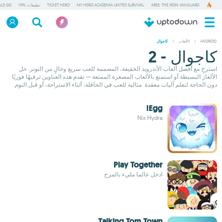
ARES: THE IRON VANGUARD
MY HERO ACADEMIA UNITED SURVIVAL
TICKET HERO
تطبيقات VPN
ALE GD
ANDROID
/
الألعاب
/
كاجوال
كاجوال - 2
استرخِ مع أفضل ألعاب الأندرويد الخفيفة، المصممة للعب سريع وخالٍ من التوتر. حل
الألغاز البسيطة أو استمتع بالألعاب المصغرة الممتعة — تقدم هذه العناوين ترفيهًا فوريًا
دون الحاجة لتعلم آليات معقدة. مثالية للعب في الحافلة، أثناء الاستراحة، أو قبل النوم.
Egg!
Nix Hydra
Play Together
ادخل عالما مليء بالمرح
Talking Tom Town