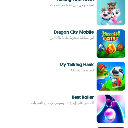
استمتع في حي Tom مع أصدقائه.
Dragon City Mobile
ابنِ مملكةً سحريةً مليئةً بالتنانين
My Talking Hank
Outfit7 Limited
Beat Roller
المشي على إيقاع الموسيقى لإكمال التحديات