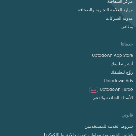
مركز الشفافية
موارد العلامة التجارية والصحافة
مدونة الشركات
وظائف
خدماتنا
Uptodown App Store
أنشر تطبيقك
رَوِّج لتطبيقك
Uptodown Ads
Uptodown Turbo
جديد
الأسئلة الشائعة والدعم
قانوني
شروط الخدمة للمستخدمين
قوانين الخصوصية وملفات تعريف الارتباط (الكوكيز)