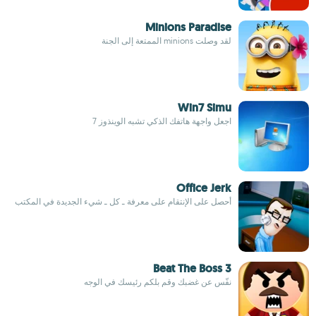
Minions Paradise
لقد وصلت minions الممتعة إلى الجنة
Win7 Simu
اجعل واجهة هاتفك الذكي تشبه الوينذوز 7
Office Jerk
أحصل على الإنتقام على معرفة ـ كل ـ شيء الجديدة في المكتب
Beat The Boss 3
نفّس عن غضبك وقم بلكم رئيسك في الوجه