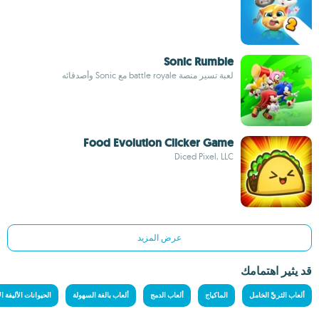
Sonic Rumble
لعبة تسير منصة battle royale مع Sonic وأصدقائه
Food Evolution Clicker Game
Diced Pixel, LLC
عرض المزيد
قد يثير اهتمامك
ألعاب الثريِّ الخامل
الماكياج
ألعاب الدمج
ألعاب بالغة السهولة
الحيوانات الأليفة ا