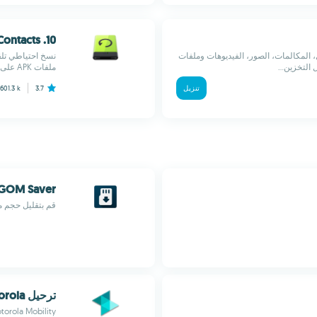
10. Super Backup: SMS and Contacts
، المكالمات، الصور، الفيديوهات وملفات
نسخ احتياطي تلق
لتخزين...
ملفات APK على الهاتف أو بطاقة SD...
تنزيل
3.7
601.3 k
GOM Saver
قم بتقليل حجم م
ترحيل Motorola
torola Mobility