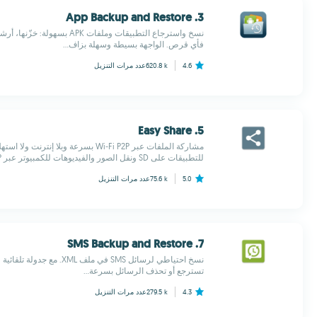
3. App Backup and Restore
نسخ واسترجاع التطبيقات وملفات K
فأي قرص. الواجهة بسيطة وسهلة بزاف...
4.6
620.8 k
عدد مرات التنزيل
5. Easy Share
مشاركة الملفات عبر Wi‑Fi P2P بسرعة وبلا إ
للتطبيقات على SD ونقل الصور والفيديوهات للكمبيوتر عبر FTP...
5.0
75.6 k
عدد مرات التنزيل
7. SMS Backup and Restore
تسترجع أو تحذف الرسائل بسرعة...
4.3
279.5 k
عدد مرات التنزيل