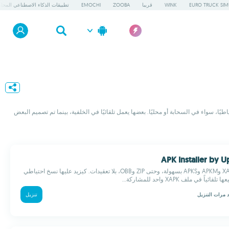
EURO TRUCK SIM
WINK
قريبا
ZOOBA
EMOCHI
تطبيقات الذكاء الاصطناعي المحلي
يًا، سواء في السحابة أو محليًا. بعضها يعمل تلقائيًا في الخلفية، بينما تم تصميم البعض
تثبيت ملفات XAPK وAPKM وAPKS بسهولة، وحتى ZIP وOBB، بلا تعقيدات. كيزيد عليها نسخ احتياطي
ً في ملف XAPK واحد للمشاركة...
 مرات التنزيل
تنزيل