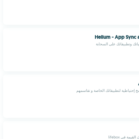
Helium - App Sync 
تك وتطبيقاتك على السحابة
سخ إحتياطية لتطبيقاتك الخاصة و تقاسمهم
يمة في lifebox