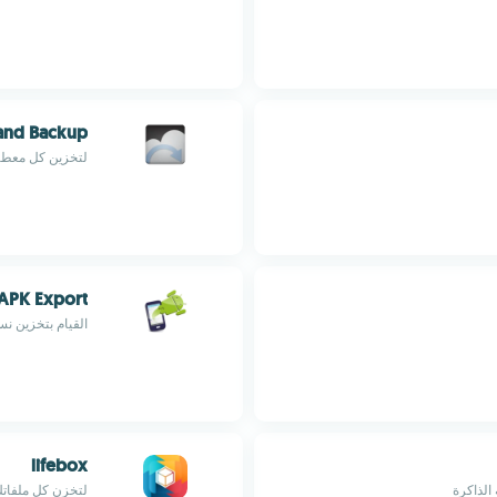
and Backup
لتخزين كل معطيا
APK Export
القيام بتخزين ن
lifebox
الذاكرة
لتخزن كل ملفاتك الق