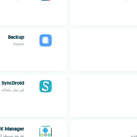
Backup
Xiaomi
SyncDroid
قم بنقل ملفاتك 
K Manager
جديد
طريقة بسيطة لإد