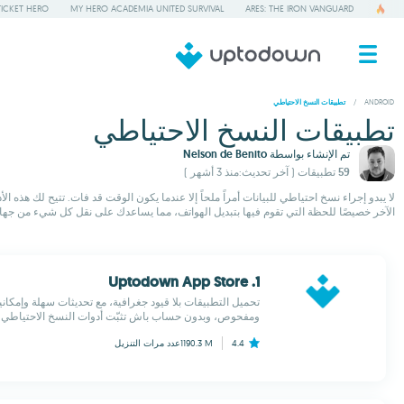
TICKET HERO
MY HERO ACADEMIA UNITED SURVIVAL
ARES: THE IRON VANGUARD
/
ANDROID
تطبيقات النسخ الاحتياطي
تطبيقات النسخ الاحتياطي
تم الإنشاء بواسطة
Nelson de Benito
59 تطبيقات
( آخر تحديث:منذ 3 أشهر )
لا يبدو إجراء نسخ احتياطي للبيانات أمراً ملحاً إلا عندما يكون الوقت قد فات. تتيح لك هذه 
الآخر خصيصًا للحظة التي تقوم فيها بتبديل الهواتف، مما يساعدك على نقل كل شيء من جها
1. Uptodown App Store
تحميل التطبيقات بلا قيود جغرافية، مع تحديثات سهلة وإمكاني
ومفحوص، وبدون حساب باش تثبّت أدوات النسخ الاحتياطي ال
4.4
1190.3 M
عدد مرات التنزيل