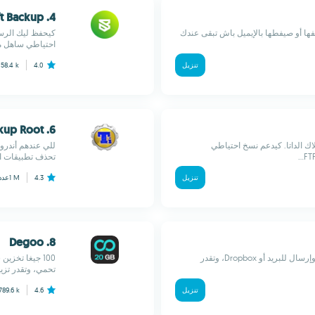
4. Swift Backup
AP بسهولة: خزّنها، أرشفها أو صيفطها بالإيميل باش تبقى عندك
احتياطي ساهل مع
تنزيل
4.0
58.4 k
ع
6. Titanium Backup Root
نترنت ولا استهلاك الداتا. كيدعم نسخ احتياطي
للي عندهم أندرو
تحذف تطبيقات ال
تنزيل
4.3
1 M
عدد
8. Degoo
نسخ احتياطي لرسائل SMS في ملف XML. مع جدولة تلقائية وإرسال للبريد أو Dropbox، وتقدر
100 جيغا تخز
تحمي، وتقدر تزي
تنزيل
4.6
789.6 k