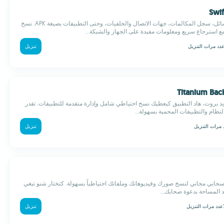
كيحفظ ليك الرسائل، سجل المكالمات، جهات الاتصال والخلفيات، وحتى التطبيقات بصيغة APK. نسخ
 استرجاع سريع ومعلومات مفيدة على الجهاز والشبكة...
دد مرات التنزيل
تنزيل
يد بروت، هاد التطبيق كيعطيك نسخ احتياطي شامل وإدارة متقدمة للتطبيقات. تقدر
نظام والتطبيقات المحمية بسهولة...
 مرات التنزيل
تنزيل
ين سحابي مجاني لنسخ صورك وفيديوهاتك وملفاتك احتياطياً بسهولة. كتختار شنو تبغي
د المساحة بدعوة صحابك...
عدد مرات التنزيل
تنزيل