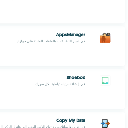
AppsManager
قم بتدبير التطبيقات والملفات المثبتة على جهازك
Shoebox
قم بإنشاء نسخ احتياطية لكل صورك
Copy My Data
قم بنقل معلوماتك من هاتفك الذكي القديم إلى هاتفك الذكي ال