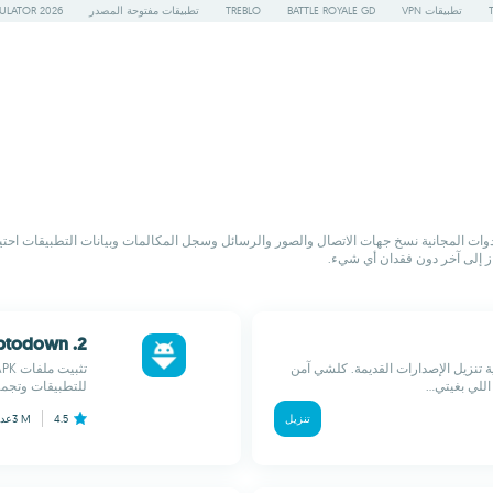
تطبيقات VPN
BATTLE ROYALE GD
TREBLO
تطبيقات مفتوحة المصدر
ULATOR 2026
الأدوات المجانية نسخ جهات الاتصال والصور والرسائل وسجل المكالمات وبيانات التطبيقات احتياط
ز إلى آخر دون فقدان أي شيء.
2. APK Installer by Uptodown
ة تنزيل الإصدارات القديمة. كلشي آمن
لي بغيتي...
للتطبيقات وتجميعها تلقائيا
تنزيل
4.5
3 M
عدد