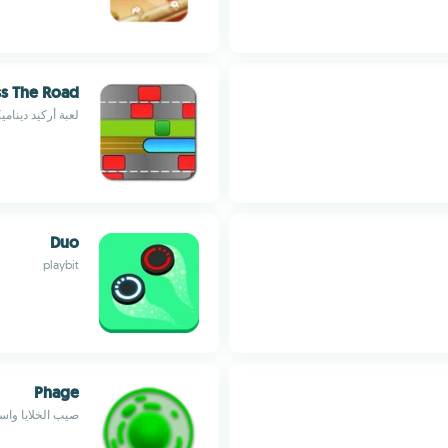
s The Road
لعبة أركيد دينام
Duo
playbit
Phage
صيب الخلايا واس