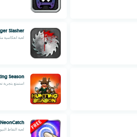
ger Slasher
لعبة انعكاسية مث
ing Season
استمتع بتجربة تص
NeonCatch
لعبة التقاط الني