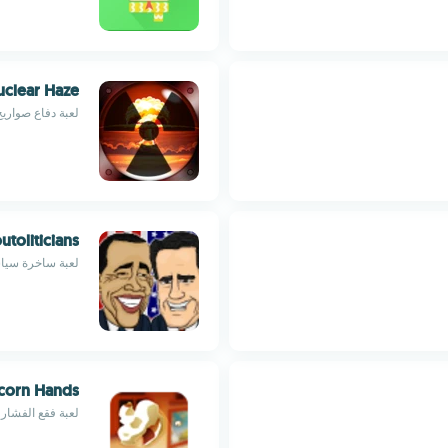
uclear Haze
لعبة دفاع صواريخ 
utoliticians
لعبة ساخرة سياس
corn Hands
لعبة فقع الفشار 