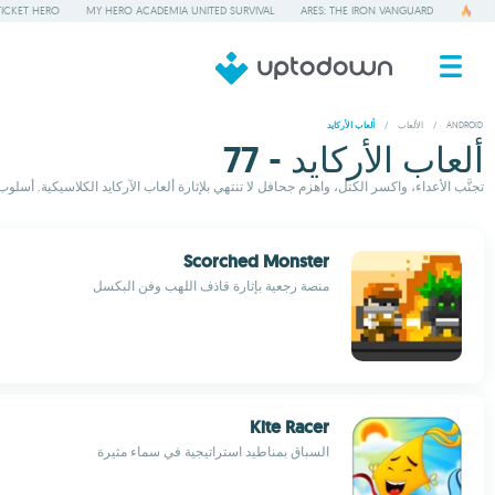
TICKET HERO
MY HERO ACADEMIA UNITED SURVIVAL
ARES: THE IRON VANGUARD
ANDROID
/
الألعاب
/
ألعاب الأركايد
ألعاب الأركايد - 77
تجنَّب الأعداء، واكسر الكتل، واهزم جحافل لا تنتهي بلإثارة ألعاب الآركايد الكلاسيكية. أسلوب لعب ديناميكي وإدماني حيث
Scorched Monster
منصة رجعية بإثارة قاذف اللهب وفن البكسل
Kite Racer
السباق بمناطيد استراتيجية في سماء مثيرة