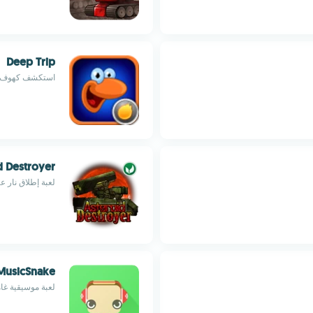
Deep Trip
استكشف كهوف تح
d Destroyer
لعبة إطلاق نار 
MusicSnake
لعبة موسيقية غامرة م