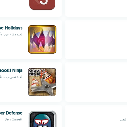
e Holidays
لعبة دفاع عن الأب
hoot!! Ninja
لعبة تصويب منظور
er Defense
اقعي
Ben Garrett