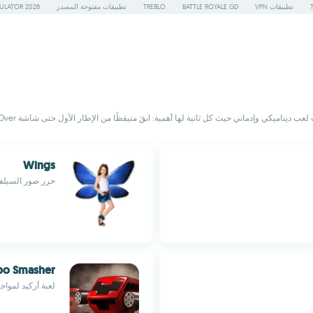
تطبيقات VPN
BATTLE ROYALE GD
TREBLO
تطبيقات مفتوحة المصدر
ULATOR 2026
 كل ثانية لها أهمية: ابقَ متيقظًا من الإطار الأول حتى شاشة Game Over. حركة نقية في جلسات قصيرة ستبقيك مشدودًا.
Wings
حرر صور السيلفي
bo Smasher
لعبة أركيد لمواج