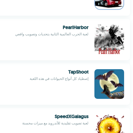
PearlHarbor
لعبة الحرب العالمية الثانية بتحديات وتصويب واقعي
TapShoot
إصطياد كل أنواع الحيوانات في هذه اللعبة
SpeedXGalagus
لعبة تصويب تقليدية للأندرويد مع ميزات محسنة