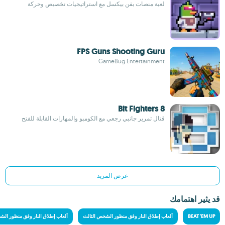
لعبة منصات بفن بيكسل مع استراتيجيات تخصيص وحركة
FPS Guns Shooting Guru
GameBug Entertainment
8 Bit Fighters
قتال تمرير جانبي رجعي مع الكومبو والمهارات القابلة للفتح
عرض المزيد
قد يثير اهتمامك
BEAT 'EM UP
ألعاب إطلاق النار وفق منظور الشخص الثالث
ألعاب إطلاق النار وفق منظور الش