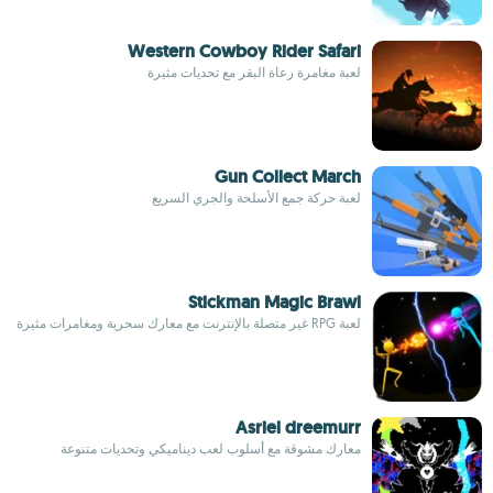
Western Cowboy Rider Safari
لعبة مغامرة رعاة البقر مع تحديات مثيرة
Gun Collect March
لعبة حركة جمع الأسلحة والجري السريع
Stickman Magic Brawl
لعبة RPG غير متصلة بالإنترنت مع معارك سحرية ومغامرات مثيرة
Asriel dreemurr
معارك مشوقة مع أسلوب لعب ديناميكي وتحديات متنوعة