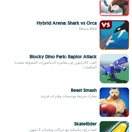
Hybrid Arena: Shark vs Orca
Dexus Wild
Blocky Dino Park: Raptor Attack
العب كالرابتورز في مغامرة الديناصورات المشوقة متعددة
المكعبات
Beast Smash
معارك سريعة مع ميمات وقدرات فريدة
SkateRider
لعبة تزلج ديناميكية مع حركات وتحديات لا تنتهي