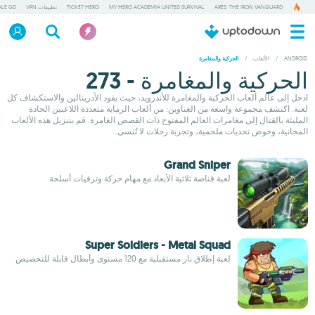
ARES: THE IRON VANGUARD
MY HERO ACADEMIA UNITED SURVIVAL
TICKET HERO
تطبيقات VPN
ALE GD
ANDROID
/
الألعاب
/
الحركية والمغامرة
الحركية والمغامرة - 273
ادخل إلى عالم ألعاب الحركية والمغامرة للأندرويد، حيث يقود الأدرينالين والاستكشاف كل
لعبة. اكتشف مجموعة واسعة من العناوين: من ألعاب الرماية متعددة اللاعبين الحادة
المليئة بالقتال إلى مغامرات العالم المفتوح ذات القصص الغامرة. قم بتنزيل هذه الألعاب
المجانية، وخوض تحديات ملحمية، وتجربة رحلات لا تُنسى.
Grand Sniper
لعبة قناصة ثلاثية الأبعاد مع مهام حركة وترقيات أسلحة
Super Soldiers - Metal Squad
لعبة إطلاق نار مستقبلية مع 120 مستوى وأبطال قابلة للتخصيص