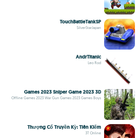
TouchBattleTankSP
SilverStarJapan
AndrTitanic
Leo Rod
Games 2023 Sniper Game 2023 3D
Offline Games 2023 War Gun Games 2023 Games Boys
Thượng Cổ Truyền Kỳ: Tiên Kiếm
3T Online