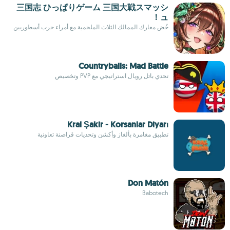
三国志 ひっぱりゲーム 三国大戦スマッシ
ュ！
خُض معارك الممالك الثلاث الملحمية مع أمراء حرب أسطوريين
Countryballs: Mad Battle
تحدي باتل رويال استراتيجي مع PVP وتخصيص
Kral Şakir - Korsanlar Diyarı
تطبيق مغامرة بألغاز وأكشن وتحديات قراصنة تعاونية
Don Matón
Babotech