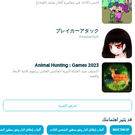
اختبر ذكاءك في مغامرة ألغاز مليئة بالفخاخ
ブレイカーアタック
AttackerSoft
Animal Hunting : Games 2023
اكتشف صيد الحياة البرية العالمي الغامر برسوم ثلاثية الأبعاد
واقعية
عرض المزيد
قد يثير اهتمامك
BEAT 'EM UP
ألعاب إطلاق النار وفق منظور الشخص الثالث
ألعاب إطلاق النار وفق منظور الش