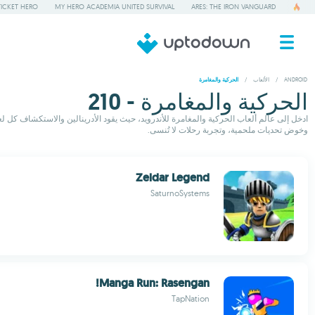
TICKET HERO
MY HERO ACADEMIA UNITED SURVIVAL
ARES: THE IRON VANGUARD
ANDROID
/
الألعاب
/
الحركية والمغامرة
الحركية والمغامرة - 210
ادخل إلى عالم ألعاب الحركية والمغامرة للأندرويد، حيث يقود الأدرينالين والاستكشاف كل لع
وخوض تحديات ملحمية، وتجربة رحلات لا تُنسى.
Zeldar Legend
SaturnoSystems
Manga Run: Rasengan!
TapNation