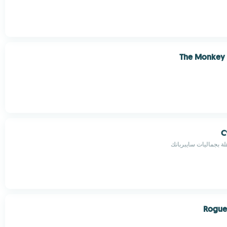
The Monkey
C
ة بجماليات سايبربانك
Rogue 