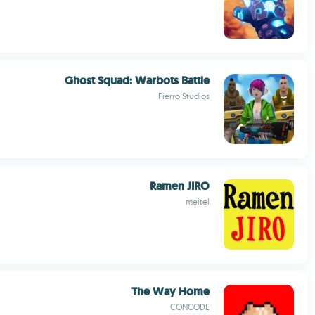
Ghost Squad: Warbots Battle
Fierro Studios
Ramen JIRO
meitel
The Way Home
CONCODE