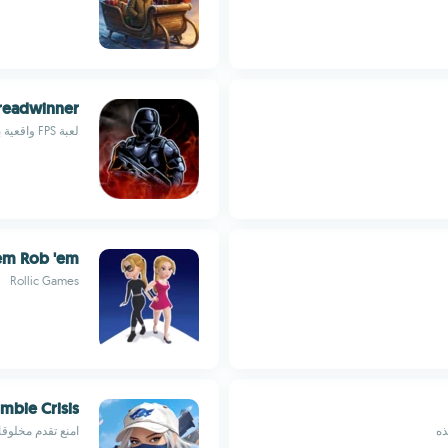
readwinner
لعبة FPS واقعية بمكافآت حقيقية
em Rob 'em
Rollic Games
bie Crisis
ذه
امنع تقدم مخلوق