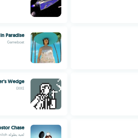
 in Paradise
Gameboat
er's Wedge
EKKE
ostor Chase
لعبة بطولة Shiloh و Bros.