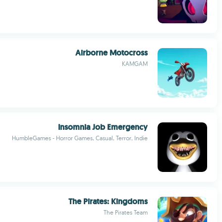
Airborne Motocross
KAMGAM
Insomnia Job Emergency
HumbleGames - Horror Games, Casual, Terror, Indie
The Pirates: Kingdoms
The Pirates Team