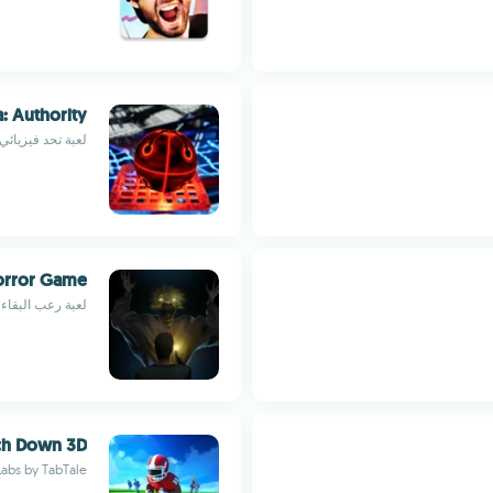
: Authority
لعبة تحد فيزيائي
orror Game
لعبة رعب البقاء 
ch Down 3D
Labs by TabTale