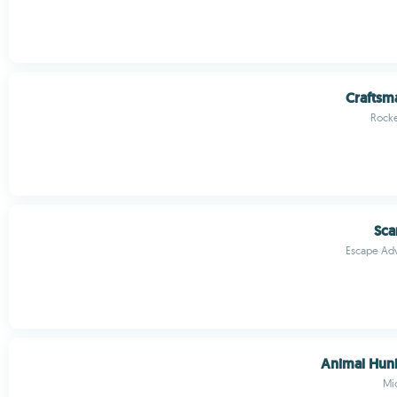
Craftsm
Rock
Sca
Escape Ad
Animal Hun
Mi