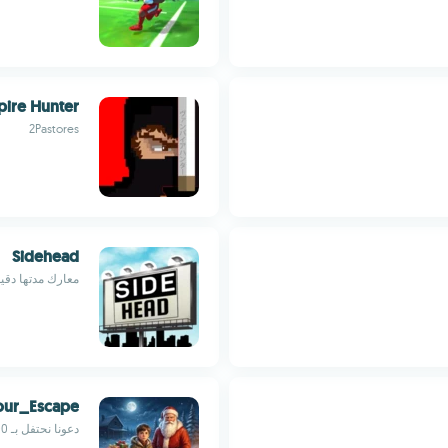
pire Hunter
2Pastores
Sidehead
معارك مدتها دقي
our_Escape
دعونا نحتفل بـ 100 مستوى من لعبة الهروب مع حفلة عيد الميلاد بالألغاز.