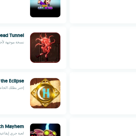
ead Tunnel
نسخة موجهة لأجهزة Android من هذه الواجه
the Eclipse
إختر بطلك الخاص
ch Mayhem
لعبة جري إيقاعية وتفجير