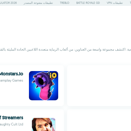
تطبيقات VPN
BATTLE ROYALE GD
TREBLO
تطبيقات مفتوحة المصدر
ULATOR 2026
بة. اكتشف مجموعة واسعة من العناوين: من ألعاب الرماية متعددة اللاعبين الحادة المليئة بالق
Monstars.io
eamplay Games
f Streamers
ughty Cult Ltd.