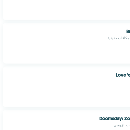
B
Love '
Doomsday: Zom
ات الزومبي