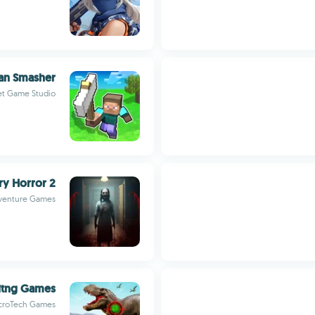
an Smasher
et Game Studio
ry Horror 2
venture Games
itng Games
croTech Games