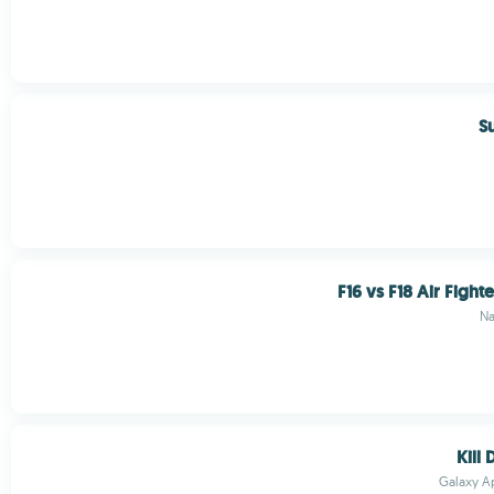
S
F16 vs F18 Air Fight
Na
Kill
Galaxy A