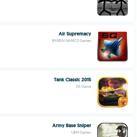
Air Supremacy
BANDAI NAMCO Games
Tank Classic 2015
OS Game
Army Base Sniper
UBM Games