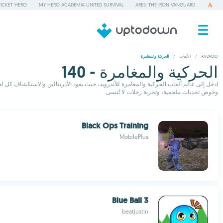
TICKET HERO
MY HERO ACADEMIA UNITED SURVIVAL
ARES: THE IRON VANGUARD
ANDROID
/
الألعاب
/
الحركية والمغامرة
الحركية والمغامرة - 140
ادخل إلى عالم ألعاب الحركية والمغامرة للأندرويد، حيث يقود الأدرينالين والاستكشاف كل لع
وخوض تحديات ملحمية، وتجربة رحلات لا تُنسى.
Black Ops Training
MobilePlus
Blue Ball 3
beatjustin