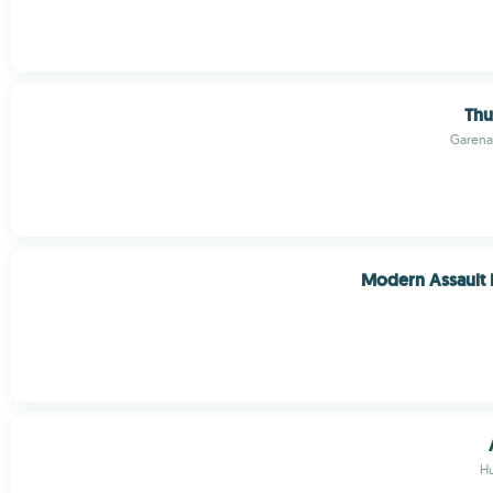
Thu
Garena
Modern Assault 
H