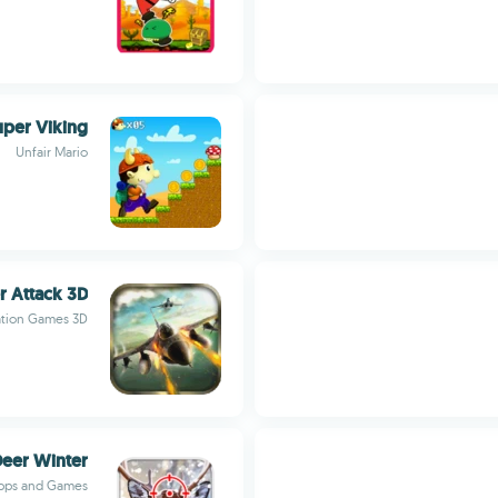
uper Viking
Unfair Mario
er Attack 3D
tion Games 3D
 Deer Winter
pps and Games