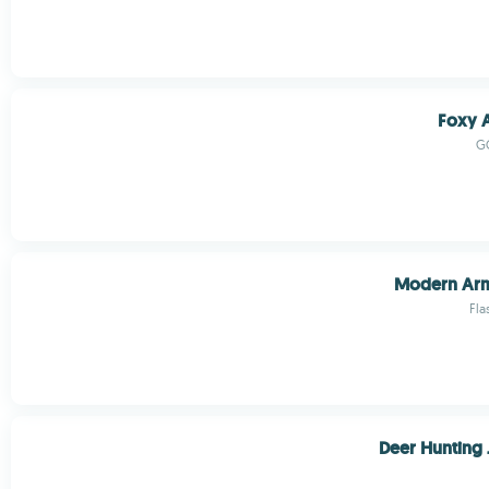
Foxy 
G
Modern Arm
Fla
Deer Hunting