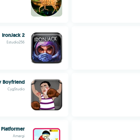
IronJack 2
Estudio256
y Boyfriend
CygStudio
 Platformer
Amargi