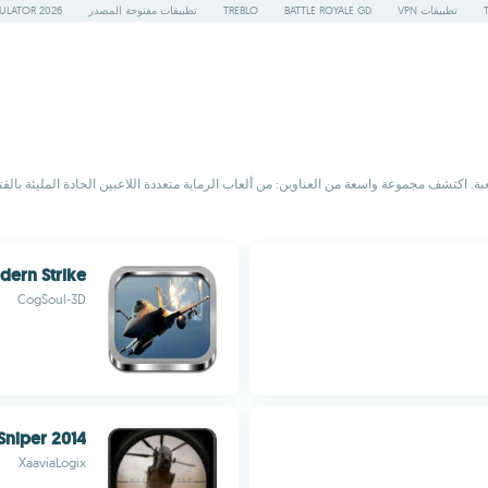
تطبيقات VPN
BATTLE ROYALE GD
TREBLO
تطبيقات مفتوحة المصدر
ULATOR 2026
بة. اكتشف مجموعة واسعة من العناوين: من ألعاب الرماية متعددة اللاعبين الحادة المليئة بالق
ern Strike
CogSoul-3D
Sniper 2014
XaaviaLogix