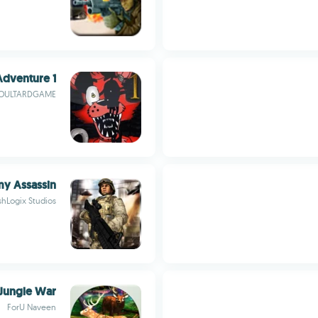
Adventure 1
OULTARDGAME
y Assassin
shLogix Studios
 Jungle War
ForU Naveen