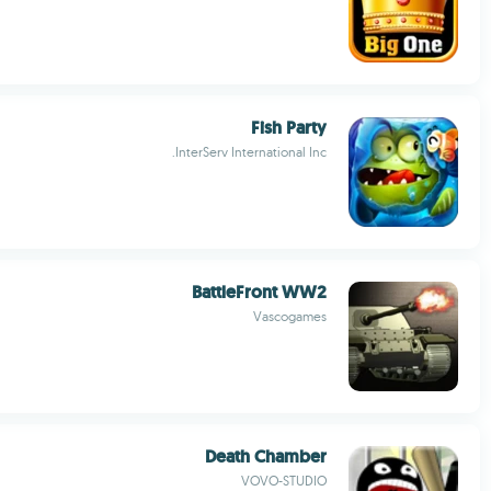
Fish Party
InterServ International Inc.
BattleFront WW2
Vascogames
Death Chamber
VOVO-STUDIO