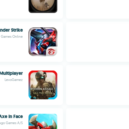
nder Strike
 Games Online
Multiplayer
LevoGamez
Axe In Face
ugo Games A/S