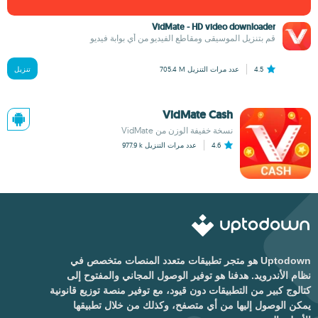
VidMate - HD video downloader
قم بتنزيل الموسيقى ومقاطع الفيديو من أي بوابة فيديو
4.5
عدد مرات التنزيل
705.4 M
تنزيل
VidMate Cash
نسخة خفيفة الوزن من VidMate
4.6
عدد مرات التنزيل
977.9 k
Uptodown هو متجر تطبيقات متعدد المنصات متخصص في
نظام الأندرويد. هدفنا هو توفير الوصول المجاني والمفتوح إلى
كتالوج كبير من التطبيقات دون قيود، مع توفير منصة توزيع قانونية
يمكن الوصول إليها من أي متصفح، وكذلك من خلال تطبيقها