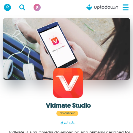
Vidmate Studio
DEV ONBOARD
زيارة الموقع
VidMate is a multimedia downloading app primarily designed for